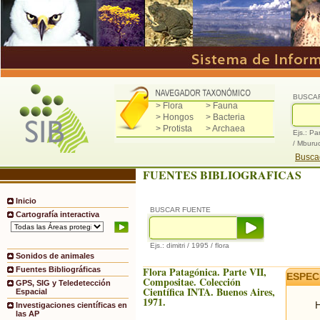
BUSCA
> Flora
> Fauna
> Hongos
> Bacteria
> Protista
> Archaea
Ejs.: Pa
/ Mburu
Buscad
FUENTES BIBLIOGRAFICAS
Inicio
BUSCAR FUENTE
Cartografía interactiva
Ejs.: dimitri / 1995 / flora
Sonidos de animales
Flora Patagónica. Parte VII,
Fuentes Bibliográficas
ESPEC
Compositae. Colección
GPS, SIG y Teledetección
Científica INTA. Buenos Aires,
Espacial
1971.
H
Investigaciones científicas en
las AP