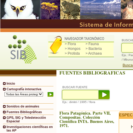
BUSCA
> Flora
> Fauna
> Hongos
> Bacteria
> Protista
> Archaea
Ejs.: Pa
/ Mburu
Buscad
FUENTES BIBLIOGRAFICAS
Inicio
BUSCAR FUENTE
Cartografía interactiva
Ejs.: dimitri / 1995 / flora
Sonidos de animales
Flora Patagónica. Parte VII,
Fuentes Bibliográficas
ESPEC
Compositae. Colección
GPS, SIG y Teledetección
Científica INTA. Buenos Aires,
Espacial
1971.
H
Investigaciones científicas en
las AP