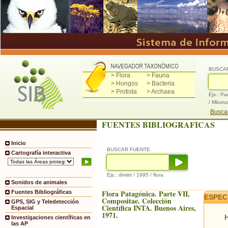
BUSCA
> Flora
> Fauna
> Hongos
> Bacteria
> Protista
> Archaea
Ejs.: Pa
/ Mburu
Buscad
FUENTES BIBLIOGRAFICAS
Inicio
BUSCAR FUENTE
Cartografía interactiva
Ejs.: dimitri / 1995 / flora
Sonidos de animales
Flora Patagónica. Parte VII,
Fuentes Bibliográficas
ESPEC
Compositae. Colección
GPS, SIG y Teledetección
Científica INTA. Buenos Aires,
Espacial
1971.
H
Investigaciones científicas en
las AP