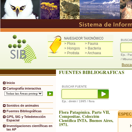
BUSCA
> Flora
> Fauna
> Hongos
> Bacteria
> Protista
> Archaea
Ejs.: Pa
/ Mburu
Buscad
FUENTES BIBLIOGRAFICAS
Inicio
BUSCAR FUENTE
Cartografía interactiva
Ejs.: dimitri / 1995 / flora
Sonidos de animales
Flora Patagónica. Parte VII,
Fuentes Bibliográficas
ESPEC
Compositae. Colección
GPS, SIG y Teledetección
Científica INTA. Buenos Aires,
Espacial
1971.
H
Investigaciones científicas en
las AP