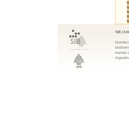
SIB | Ad
Nuestra 
biodivers
manejo q
Argentin