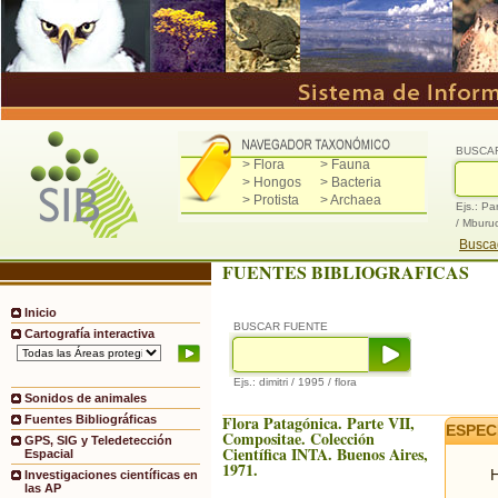
BUSCA
> Flora
> Fauna
> Hongos
> Bacteria
> Protista
> Archaea
Ejs.: Pa
/ Mburu
Buscad
FUENTES BIBLIOGRAFICAS
Inicio
BUSCAR FUENTE
Cartografía interactiva
Ejs.: dimitri / 1995 / flora
Sonidos de animales
Flora Patagónica. Parte VII,
Fuentes Bibliográficas
ESPEC
Compositae. Colección
GPS, SIG y Teledetección
Científica INTA. Buenos Aires,
Espacial
1971.
H
Investigaciones científicas en
las AP