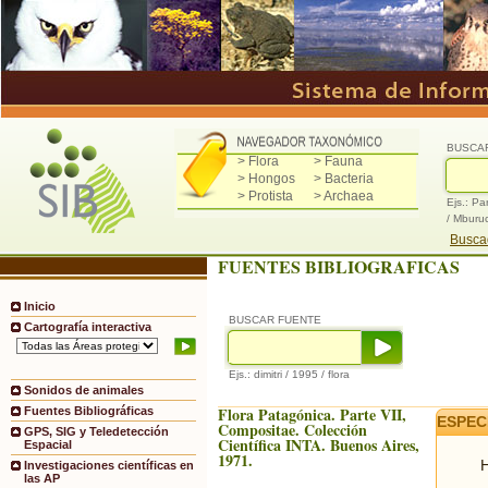
BUSCA
> Flora
> Fauna
> Hongos
> Bacteria
> Protista
> Archaea
Ejs.: Pa
/ Mburu
Buscad
FUENTES BIBLIOGRAFICAS
Inicio
BUSCAR FUENTE
Cartografía interactiva
Ejs.: dimitri / 1995 / flora
Sonidos de animales
Flora Patagónica. Parte VII,
Fuentes Bibliográficas
ESPEC
Compositae. Colección
GPS, SIG y Teledetección
Científica INTA. Buenos Aires,
Espacial
1971.
H
Investigaciones científicas en
las AP