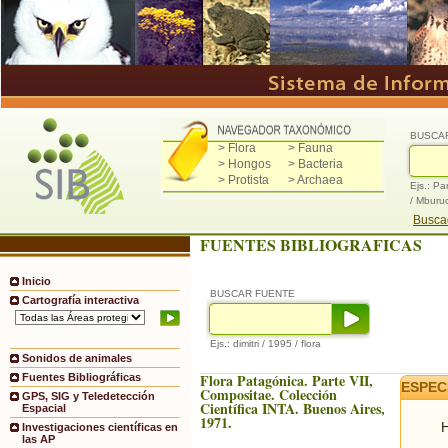
BUSCA
> Flora
> Fauna
> Hongos
> Bacteria
> Protista
> Archaea
Ejs.: Pa
/ Mburu
Buscad
FUENTES BIBLIOGRAFICAS
Inicio
BUSCAR FUENTE
Cartografía interactiva
Ejs.: dimitri / 1995 / flora
Sonidos de animales
Flora Patagónica. Parte VII,
Fuentes Bibliográficas
ESPEC
Compositae. Colección
GPS, SIG y Teledetección
Científica INTA. Buenos Aires,
Espacial
1971.
H
Investigaciones científicas en
las AP