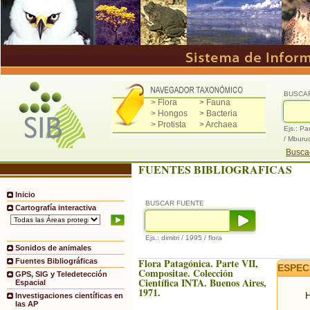
BUSCA
> Flora
> Fauna
> Hongos
> Bacteria
> Protista
> Archaea
Ejs.: Pa
/ Mburu
Buscad
FUENTES BIBLIOGRAFICAS
Inicio
BUSCAR FUENTE
Cartografía interactiva
Ejs.: dimitri / 1995 / flora
Sonidos de animales
Flora Patagónica. Parte VII,
Fuentes Bibliográficas
ESPEC
Compositae. Colección
GPS, SIG y Teledetección
Científica INTA. Buenos Aires,
Espacial
1971.
H
Investigaciones científicas en
las AP