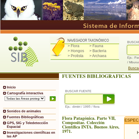
BUSCA
> Flora
> Fauna
> Hongos
> Bacteria
> Protista
> Archaea
Ejs.: Pa
/ Mburu
Buscad
FUENTES BIBLIOGRAFICAS
Inicio
BUSCAR FUENTE
Cartografía interactiva
Ejs.: dimitri / 1995 / flora
Sonidos de animales
Flora Patagónica. Parte VII,
Fuentes Bibliográficas
ESPEC
Compositae. Colección
GPS, SIG y Teledetección
Científica INTA. Buenos Aires,
Espacial
1971.
H
Investigaciones científicas en
las AP