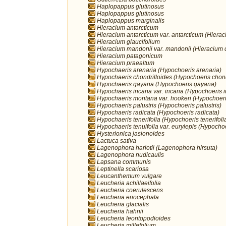
Haplopappus glutinosus
Haplopappus glutinosus
Haplopappus marginalis
Hieracium antarcticum
Hieracium antarcticum var. antarcticum (Hierac
Hieracium glaucifolium
Hieracium mandonii var. mandonii (Hieracium 
Hieracium patagonicum
Hieracium praealtum
Hypochaeris arenaria (Hypochoeris arenaria)
Hypochaeris chondrilloides (Hypochoeris chond
Hypochaeris gayana (Hypochoeris gayana)
Hypochaeris incana var. incana (Hypochoeris 
Hypochaeris montana var. hookeri (Hypochoer
Hypochaeris palustris (Hypochoeris palustris)
Hypochaeris radicata (Hypochoeris radicata)
Hypochaeris tenerifolia (Hypochoeris tenerifoli
Hypochaeris tenuifolia var. eurylepis (Hypochoe
Hysterionica jasionoides
Lactuca sativa
Lagenophora hariotii (Lagenophora hirsuta)
Lagenophora nudicaulis
Lapsana communis
Leptinella scariosa
Leucanthemum vulgare
Leucheria achillaeifolia
Leucheria coerulescens
Leucheria eriocephala
Leucheria glacialis
Leucheria hahnii
Leucheria leontopodioides
Leucheria millefolium