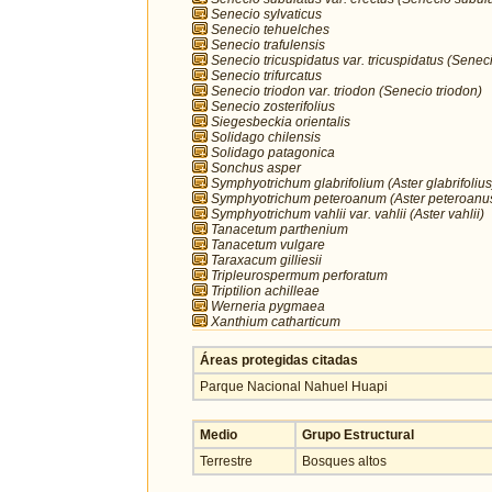
Senecio sylvaticus
Senecio tehuelches
Senecio trafulensis
Senecio tricuspidatus var. tricuspidatus (Seneci
Senecio trifurcatus
Senecio triodon var. triodon (Senecio triodon)
Senecio zosterifolius
Siegesbeckia orientalis
Solidago chilensis
Solidago patagonica
Sonchus asper
Symphyotrichum glabrifolium (Aster glabrifolius
Symphyotrichum peteroanum (Aster peteroanu
Symphyotrichum vahlii var. vahlii (Aster vahlii)
Tanacetum parthenium
Tanacetum vulgare
Taraxacum gilliesii
Tripleurospermum perforatum
Triptilion achilleae
Werneria pygmaea
Xanthium catharticum
Áreas protegidas citadas
Parque Nacional Nahuel Huapi
Medio
Grupo Estructural
Terrestre
Bosques altos