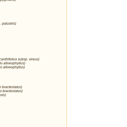
 palustris)
anthifolius subsp. vireus)
io alloeophyllus)
o alloeophyllus)
o bracteolatus)
o bracteolatus)
sis)