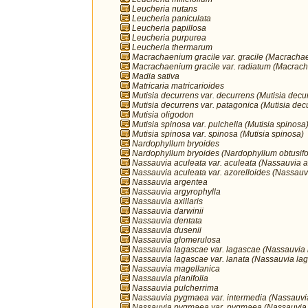
Leucheria nutans
Leucheria paniculata
Leucheria papillosa
Leucheria purpurea
Leucheria thermarum
Macrachaenium gracile var. gracile (Macracha
Macrachaenium gracile var. radiatum (Macrach
Madia sativa
Matricaria matricarioides
Mutisia decurrens var. decurrens (Mutisia decu
Mutisia decurrens var. patagonica (Mutisia dec
Mutisia oligodon
Mutisia spinosa var. pulchella (Mutisia spinosa
Mutisia spinosa var. spinosa (Mutisia spinosa)
Nardophyllum bryoides
Nardophyllum bryoides (Nardophyllum obtusifo
Nassauvia aculeata var. aculeata (Nassauvia a
Nassauvia aculeata var. azorelloides (Nassauv
Nassauvia argentea
Nassauvia argyrophylla
Nassauvia axillaris
Nassauvia darwinii
Nassauvia dentata
Nassauvia dusenii
Nassauvia glomerulosa
Nassauvia lagascae var. lagascae (Nassauvia
Nassauvia lagascae var. lanata (Nassauvia la
Nassauvia magellanica
Nassauvia planifolia
Nassauvia pulcherrima
Nassauvia pygmaea var. intermedia (Nassauv
Nassauvia pygmaea var. pygmaea (Nassauvia