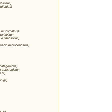
stulosus)
idioides)
o leucomallus)
nariifolius)
 linariifolius)
enecio microcephalus)
 patagonicus)
o patagonicus)
ezii)
pigii)
atus)