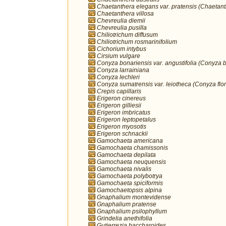
Chaetanthera elegans var. pratensis (Chaetan
Chaetanthera villosa
Chevreulia diemii
Chevreulia pusilla
Chiliotrichum diffusum
Chiliotrichum rosmarinifolium
Cichorium intybus
Cirsium vulgare
Conyza bonariensis var. angustifolia (Conyza 
Conyza larrainiana
Conyza lechleri
Conyza sumatrensis var. leiotheca (Conyza flo
Crepis capillaris
Erigeron cinereus
Erigeron gilliesii
Erigeron imbricatus
Erigeron leptopetalus
Erigeron myosotis
Erigeron schnackii
Gamochaeta americana
Gamochaeta chamissonis
Gamochaeta depilata
Gamochaeta neuquensis
Gamochaeta nivalis
Gamochaeta polybotrya
Gamochaeta spiciformis
Gamochaetopsis alpina
Gnaphalium montevidense
Gnaphalium pratense
Gnaphalium psilophyllum
Grindelia anethifolia
Gutierrezia baccharoides