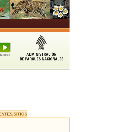
udalopex
ENTES/SITIOS