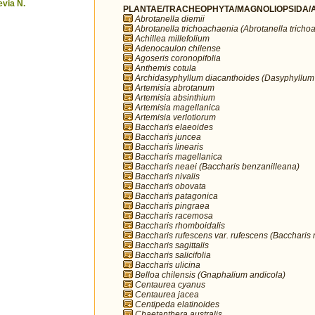
via N.
PLANTAE/TRACHEOPHYTA/MAGNOLIOPSIDA/A
Abrotanella diemii
Abrotanella trichoachaenia (Abrotanella tricho
Achillea millefolium
Adenocaulon chilense
Agoseris coronopifolia
Anthemis cotula
Archidasyphyllum diacanthoides (Dasyphyllum
Artemisia abrotanum
Artemisia absinthium
Artemisia magellanica
Artemisia verlotiorum
Baccharis elaeoides
Baccharis juncea
Baccharis linearis
Baccharis magellanica
Baccharis neaei (Baccharis benzanilleana)
Baccharis nivalis
Baccharis obovata
Baccharis patagonica
Baccharis pingraea
Baccharis racemosa
Baccharis rhomboidalis
Baccharis rufescens var. rufescens (Baccharis 
Baccharis sagittalis
Baccharis salicifolia
Baccharis ulicina
Belloa chilensis (Gnaphalium andicola)
Centaurea cyanus
Centaurea jacea
Centipeda elatinoides
Chaetanthera australis