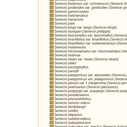
Senecio fistulosus var. ochroleucus (Senecio fi
Senecio gnidioides var. gnidioides (Senecio gn
Senecio gymnocaulos
Senecio hatcherianus
Senecio hieracium
Senecio jobii
Senecio kingii var. kingii (Senecio kingii)
Senecio laseguei (Senecio philippii)
Senecio leucomallus var. leucomallus (Seneci
Senecio linariifolius var. linariifolius (Senecio li
Senecio linariifolius var. subtomentosus (Senecio
Senecio martinensis
Senecio microcephalus var. microcephalus (S
Senecio molinae
Senecio neaei var. neaei (Senecio neaei)
Senecio otites
Senecio pachyphyllos
Senecio parodii
Senecio patagonicus var. alyssoides (Senecio
Senecio patagonicus var. patagonicus (Seneci
Senecio perezii var. f. integerrima (Senecio per
Senecio peteroanus (Senecio pteroanus)
Senecio poeppigii var. poeppigii (Senecio poep
Senecio portalesianus
Senecio prenanthifolius
Senecio sericeo-nitens
Senecio skottsbergii
Senecio smithii
Senecio steparius
Senecio subdiscoideus
Senecio subpubescens
Senecio subulatus var. erectus (Senecio subul