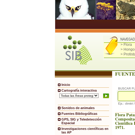
> Flora
> Hongo
> Protist
FUENTE
Inicio
BUSCAR F
Cartografía interactiva
Ejs.: dimitri 
Sonidos de animales
Flora Pata
Fuentes Bibliográficas
Compositae
GPS, SIG y Teledetección
Científica
Espacial
1971.
Investigaciones científicas en
las AP