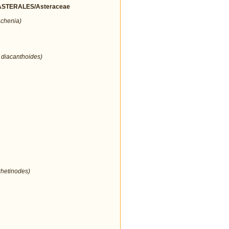
STERALES/Asteraceae
achenia)
 diacanthoides)
rhetinodes)