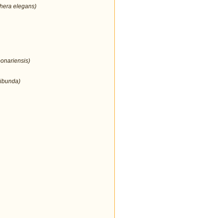
thera elegans)
bonariensis)
ribunda)