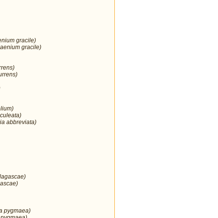
enium gracile)
aenium gracile)
rrens)
urrens)
)
lium)
culeata)
ia abbreviata)
 lagascae)
gascae)
ia pygmaea)
 pygmaea)