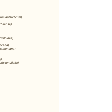
ium antarcticum)
chilense)
rilloides)
incana)
is montana)
a)
ris tenuifolia)