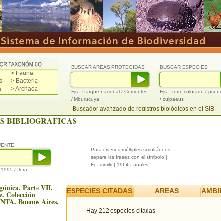
BUSCAR AREAS PROTEGIDAS
BUSCAR ESPECIES
> Fauna
s
> Bacteria
a
> Archaea
Ejs.: Parque nacional / Corrientes
Ejs.: zorro colorado / pse
/ Mburucuya
/ culpaeus
Buscador avanzado de registros biológicos en el SIB
S BIBLIOGRAFICAS
UENTE
Para criterios múltiples simultáneos,
separe las frases con el símbolo |
Ej.: dimitri | 1964 | anales
/ 1995 / flora
gónica. Parte VII,
ESPECIES CITADAS
AREAS
AMBI
. Colección
 INTA. Buenos Aires,
Hay 212 especies citadas