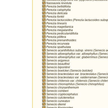
Nassauvia revoluta
Perezia bellidifolia
Perezia calophylla
Perezia delicata
Perezia fonkii
Perezia lactucoides (Perezia lactucoides subsp.
Perezia linearis
Perezia magellanica
Perezia megalantha
Perezia pedicularidifolia
Perezia pilifera
Perezia prenanthoides
Perezia recurvata
Perezia spathulata
Senecio acanthifolius subsp. virens (Senecio ac
Senecio alloeophyllus var. alloephyllus (Senec
Senecio alloeophyllus var. glaberrimus (Seneci
Senecio argyreus
Senecio beaufilsii
Senecio bipontinii
Senecio boelckei (Senecio bolckei)
Senecio bracteolatus var. bracteolatus (Seneci
Senecio bracteolatus var. valderramae (Seneci
Senecio chilensis var. chilensis (Senecio chilen
Senecio chionophilus (Senecio chinophilus)
Senecio chrysanthemum
Senecio comberi
Senecio cryptocephalus
Senecio culcitenellus
Senecio cuneatus
Senecio diemii
Senecio filaginoides