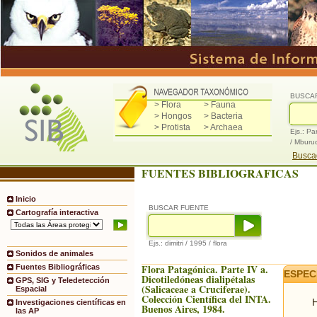
BUSCA
> Flora
> Fauna
> Hongos
> Bacteria
> Protista
> Archaea
Ejs.: Pa
/ Mburu
Buscad
FUENTES BIBLIOGRAFICAS
Inicio
BUSCAR FUENTE
Cartografía interactiva
Ejs.: dimitri / 1995 / flora
Sonidos de animales
Flora Patagónica. Parte IV a.
Fuentes Bibliográficas
ESPEC
Dicotiledóneas dialipétalas
GPS, SIG y Teledetección
(Salicaceae a Cruciferae).
Espacial
Colección Científica del INTA.
H
Investigaciones científicas en
Buenos Aires, 1984.
las AP