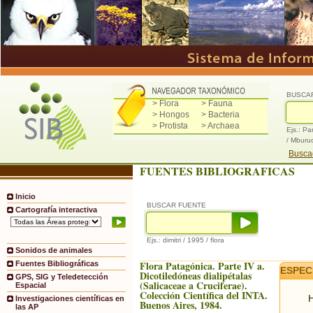
BUSCA
> Flora
> Fauna
> Hongos
> Bacteria
> Protista
> Archaea
Ejs.: Pa
/ Mburu
Buscad
FUENTES BIBLIOGRAFICAS
Inicio
BUSCAR FUENTE
Cartografía interactiva
Ejs.: dimitri / 1995 / flora
Sonidos de animales
Flora Patagónica. Parte IV a.
Fuentes Bibliográficas
ESPEC
Dicotiledóneas dialipétalas
GPS, SIG y Teledetección
(Salicaceae a Cruciferae).
Espacial
Colección Científica del INTA.
H
Investigaciones científicas en
Buenos Aires, 1984.
las AP