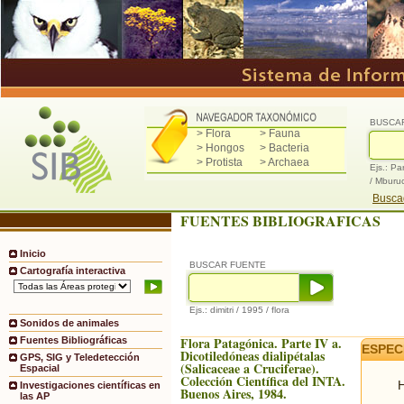
BUSCA
> Flora
> Fauna
> Hongos
> Bacteria
> Protista
> Archaea
Ejs.: Pa
/ Mburu
Buscad
FUENTES BIBLIOGRAFICAS
Inicio
BUSCAR FUENTE
Cartografía interactiva
Ejs.: dimitri / 1995 / flora
Sonidos de animales
Flora Patagónica. Parte IV a.
Fuentes Bibliográficas
ESPEC
Dicotiledóneas dialipétalas
GPS, SIG y Teledetección
(Salicaceae a Cruciferae).
Espacial
Colección Científica del INTA.
H
Investigaciones científicas en
Buenos Aires, 1984.
las AP