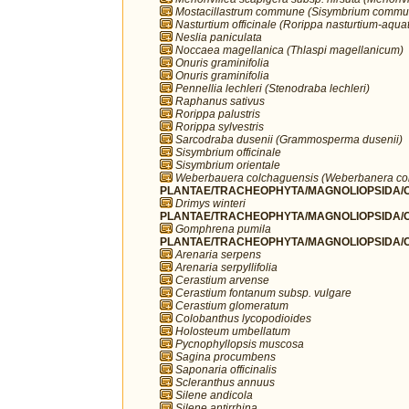
Mostacillastrum commune (Sisymbrium commu
Nasturtium officinale (Rorippa nasturtium-aqua
Neslia paniculata
Noccaea magellanica (Thlaspi magellanicum)
Onuris graminifolia
Onuris graminifolia
Pennellia lechleri (Stenodraba lechleri)
Raphanus sativus
Rorippa palustris
Rorippa sylvestris
Sarcodraba dusenii (Grammosperma dusenii)
Sisymbrium officinale
Sisymbrium orientale
Weberbauera colchaguensis (Weberbanera co
PLANTAE/TRACHEOPHYTA/MAGNOLIOPSIDA/C
Drimys winteri
PLANTAE/TRACHEOPHYTA/MAGNOLIOPSIDA/C
Gomphrena pumila
PLANTAE/TRACHEOPHYTA/MAGNOLIOPSIDA/C
Arenaria serpens
Arenaria serpyllifolia
Cerastium arvense
Cerastium fontanum subsp. vulgare
Cerastium glomeratum
Colobanthus lycopodioides
Holosteum umbellatum
Pycnophyllopsis muscosa
Sagina procumbens
Saponaria officinalis
Scleranthus annuus
Silene andicola
Silene antirrhina