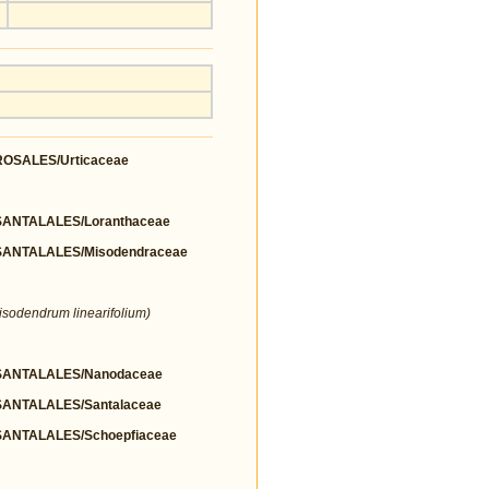
SALES/Urticaceae
ANTALALES/Loranthaceae
ANTALALES/Misodendraceae
Misodendrum linearifolium)
ANTALALES/Nanodaceae
ANTALALES/Santalaceae
NTALALES/Schoepfiaceae