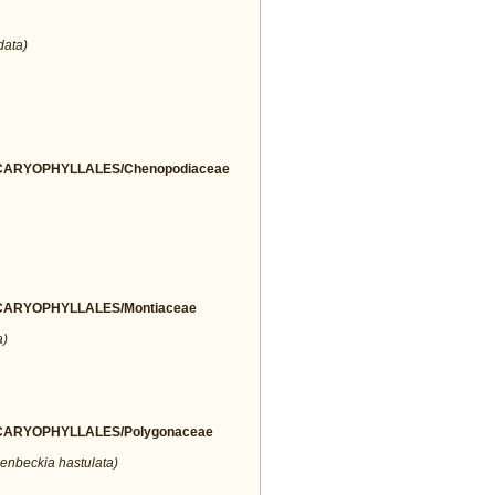
data)
ARYOPHYLLALES/Chenopodiaceae
ARYOPHYLLALES/Montiaceae
a)
ARYOPHYLLALES/Polygonaceae
enbeckia hastulata)