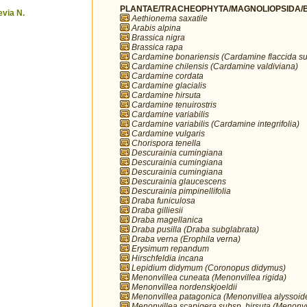
PLANTAE/TRACHEOPHYTA/MAGNOLIOPSIDA/B
via N.
Aethionema saxatile
Arabis alpina
Brassica nigra
Brassica rapa
Cardamine bonariensis (Cardamine flaccida su
Cardamine chilensis (Cardamine valdiviana)
Cardamine cordata
Cardamine glacialis
Cardamine hirsuta
Cardamine tenuirostris
Cardamine variabilis
Cardamine variabilis (Cardamine integrifolia)
Cardamine vulgaris
Chorispora tenella
Descurainia cumingiana
Descurainia cumingiana
Descurainia cumingiana
Descurainia glaucescens
Descurainia pimpinellifolia
Draba funiculosa
Draba gilliesii
Draba magellanica
Draba pusilla (Draba subglabrata)
Draba verna (Erophila verna)
Erysimum repandum
Hirschfeldia incana
Lepidium didymum (Coronopus didymus)
Menonvillea cuneata (Menonvillea rigida)
Menonvillea nordenskjoeldii
Menonvillea patagonica (Menonvillea alyssoid
Menonvillea scapigera subsp. hirsuta (Menonvil