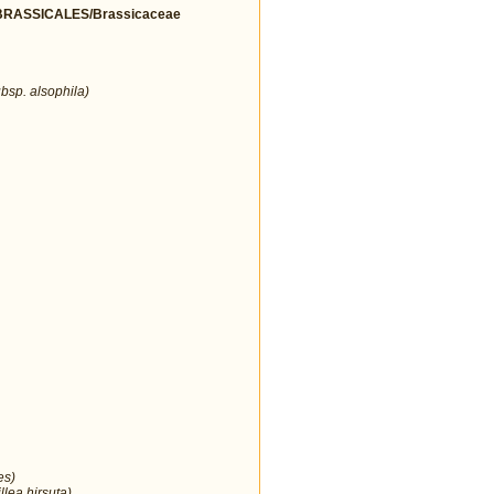
RASSICALES/Brassicaceae
bsp. alsophila)
es)
lea hirsuta)