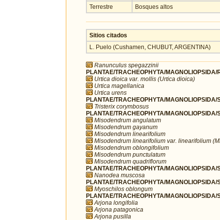
Terrestre
Bosques altos
Sitios citados
L. Puelo (Cushamen, CHUBUT, ARGENTINA)
Ranunculus spegazzinii
PLANTAE/TRACHEOPHYTA/MAGNOLIOPSIDA/RO
Urtica dioica var. mollis (Urtica dioica)
Urtica magellanica
Urtica urens
PLANTAE/TRACHEOPHYTA/MAGNOLIOPSIDA/S
Tristerix corymbosus
PLANTAE/TRACHEOPHYTA/MAGNOLIOPSIDA/S
Misodendrum angulatum
Misodendrum gayanum
Misodendrum linearifolium
Misodendrum linearifolium var. linearifolium (
Misodendrum oblongifolium
Misodendrum punctulatum
Misodendrum quadriflorum
PLANTAE/TRACHEOPHYTA/MAGNOLIOPSIDA/S
Nanodea muscosa
PLANTAE/TRACHEOPHYTA/MAGNOLIOPSIDA/S
Myoschilos oblongum
PLANTAE/TRACHEOPHYTA/MAGNOLIOPSIDA/SA
Arjona longifolia
Arjona patagonica
Arjona pusilla