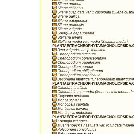
Silene armeria
Silene chilensis
Silene cuspidata var. f. cuspidata (Silene cuspi
Silene gallica
Silene patagonica
Silene pratensis
Silene vulgaris
Spergula depauperata
Stellaria arvalis
Stellaria media var. media (Stellaria media)
PLANTAE/TRACHEOPHYTA/MAGNOLIOPSIDA/C
Beta vulgaris subsp. maritima
Chenopodium hircinum
Chenopodium oblanceolatum
Chenopodium papulosum
Chenopodium parodii
Chenopodium philippianum
Chenopodium scabricaule
Dysphania multifida (Chenopodium multifidum)
PLANTAE/TRACHEOPHYTA/MAGNOLIOPSIDA/C
Calandrinia affinis
Calandrinia monandra (Monocosmia monandr
Claytonia perfoliata
Montia fontana
Montiopsis capitata
Montiopsis gayana
Montiopsis umbellata
PLANTAE/TRACHEOPHYTA/MAGNOLIOPSIDA/C
Koenigia islandica
Muehlenbeckia hastulata var. rotundata (Muehl
Polygonum convolvulus
Polygonum persicaria