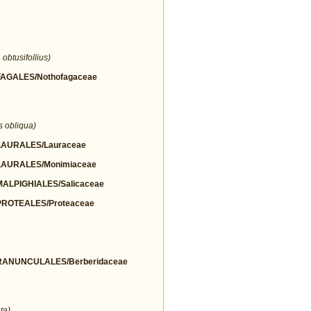
obtusifollius)
GALES/Nothofagaceae
s obliqua)
AURALES/Lauraceae
AURALES/Monimiaceae
LPIGHIALES/Salicaceae
ROTEALES/Proteaceae
ANUNCULALES/Berberidaceae
ta)