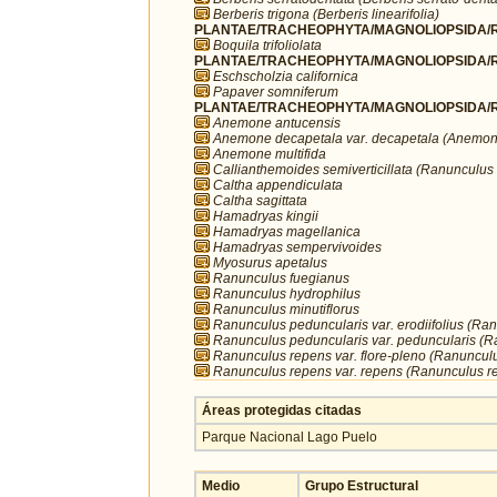
Berberis trigona (Berberis linearifolia)
PLANTAE/TRACHEOPHYTA/MAGNOLIOPSIDA/R
Boquila trifoliolata
PLANTAE/TRACHEOPHYTA/MAGNOLIOPSIDA/R
Eschscholzia californica
Papaver somniferum
PLANTAE/TRACHEOPHYTA/MAGNOLIOPSIDA/R
Anemone antucensis
Anemone decapetala var. decapetala (Anemon
Anemone multifida
Callianthemoides semiverticillata (Ranunculus s
Caltha appendiculata
Caltha sagittata
Hamadryas kingii
Hamadryas magellanica
Hamadryas sempervivoides
Myosurus apetalus
Ranunculus fuegianus
Ranunculus hydrophilus
Ranunculus minutiflorus
Ranunculus peduncularis var. erodiifolius (Ra
Ranunculus peduncularis var. peduncularis (R
Ranunculus repens var. flore-pleno (Ranuncul
Ranunculus repens var. repens (Ranunculus r
Áreas protegidas citadas
Parque Nacional Lago Puelo
Medio
Grupo Estructural