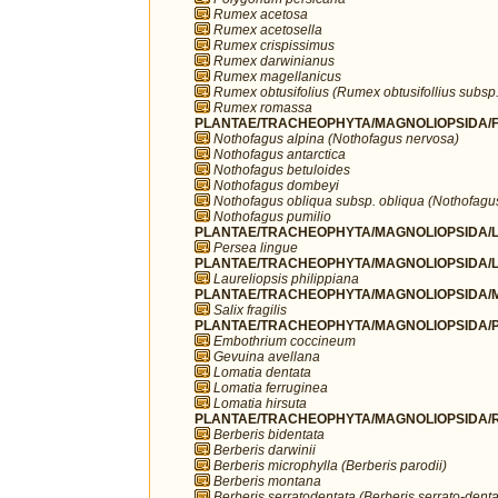
Rumex acetosa
Rumex acetosella
Rumex crispissimus
Rumex darwinianus
Rumex magellanicus
Rumex obtusifolius (Rumex obtusifollius subsp. 
Rumex romassa
PLANTAE/TRACHEOPHYTA/MAGNOLIOPSIDA/FA
Nothofagus alpina (Nothofagus nervosa)
Nothofagus antarctica
Nothofagus betuloides
Nothofagus dombeyi
Nothofagus obliqua subsp. obliqua (Nothofagu
Nothofagus pumilio
PLANTAE/TRACHEOPHYTA/MAGNOLIOPSIDA/L
Persea lingue
PLANTAE/TRACHEOPHYTA/MAGNOLIOPSIDA/L
Laureliopsis philippiana
PLANTAE/TRACHEOPHYTA/MAGNOLIOPSIDA/MA
Salix fragilis
PLANTAE/TRACHEOPHYTA/MAGNOLIOPSIDA/P
Embothrium coccineum
Gevuina avellana
Lomatia dentata
Lomatia ferruginea
Lomatia hirsuta
PLANTAE/TRACHEOPHYTA/MAGNOLIOPSIDA/R
Berberis bidentata
Berberis darwinii
Berberis microphylla (Berberis parodii)
Berberis montana
Berberis serratodentata (Berberis serrato-denta