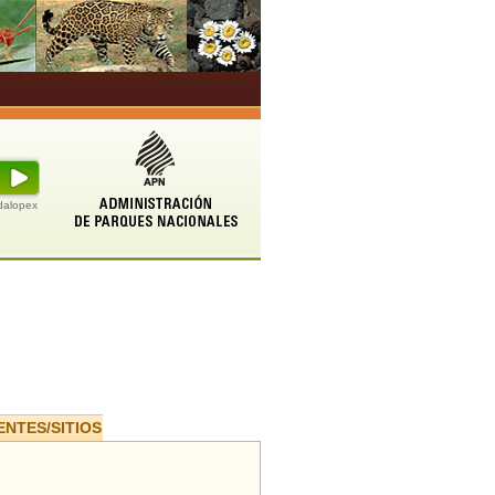
udalopex
ENTES/SITIOS