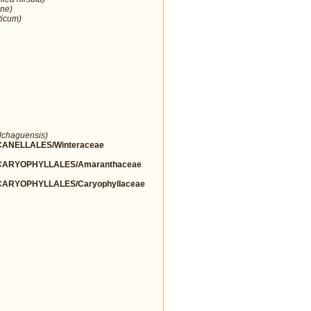
ne)
ticum)
lchaguensis)
ANELLALES/Winteraceae
ARYOPHYLLALES/Amaranthaceae
ARYOPHYLLALES/Caryophyllaceae