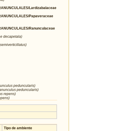
ANUNCULALES/Lardizabalaceae
ANUNCULALES/Papaveraceae
ANUNCULALES/Ranunculaceae
e decapetala)
emiverticillatus)
nunculus peduncularis)
anunculus peduncularis)
us repens)
epens)
Tipo de ambiente