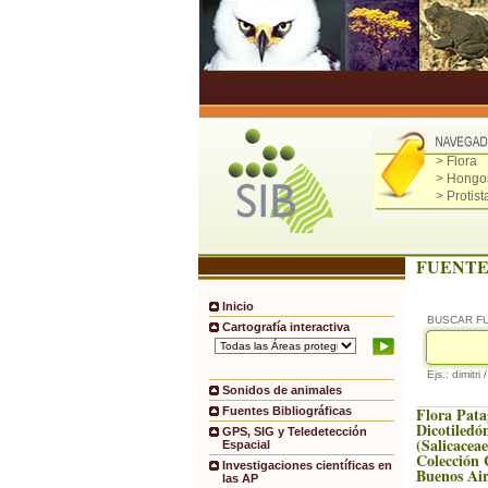
> Flora
> Hongo
> Protist
FUENTE
Inicio
BUSCAR F
Cartografía interactiva
Ejs.: dimitri 
Sonidos de animales
Flora Pata
Fuentes Bibliográficas
Dicotiledón
GPS, SIG y Teledetección
(Salicaceae
Espacial
Colección 
Investigaciones científicas en
Buenos Air
las AP