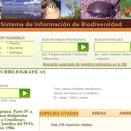
BUSCAR AREAS PROTEGIDAS
BUSCAR ESPECIES
> Fauna
s
> Bacteria
a
> Archaea
Ejs.: Parque nacional / Corrientes
Ejs.: zorro colorado / pse
/ Mburucuya
/ culpaeus
Buscador avanzado de registros biológicos en el SIB
S BIBLIOGRAFICAS
UENTE
Para criterios múltiples simultáneos,
separe las frases con el símbolo |
Ej.: dimitri | 1964 | anales
/ 1995 / flora
gónica. Parte IV a.
ESPECIES CITADAS
AREAS
AMBI
eas dialipétalas
 a Cruciferae).
Científica del INTA.
Hay 156 especies citadas
es, 1984.