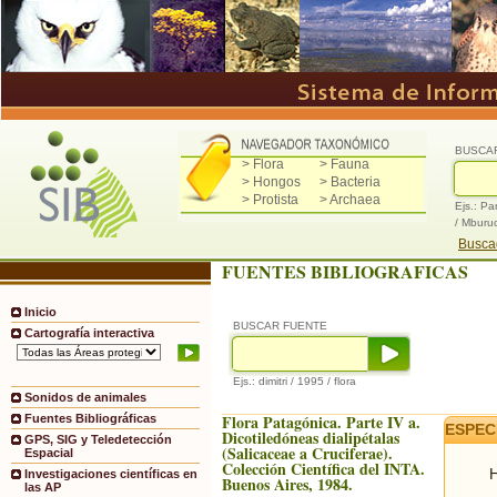
BUSCA
> Flora
> Fauna
> Hongos
> Bacteria
> Protista
> Archaea
Ejs.: Pa
/ Mburu
Buscad
FUENTES BIBLIOGRAFICAS
Inicio
BUSCAR FUENTE
Cartografía interactiva
Ejs.: dimitri / 1995 / flora
Sonidos de animales
Flora Patagónica. Parte IV a.
Fuentes Bibliográficas
ESPEC
Dicotiledóneas dialipétalas
GPS, SIG y Teledetección
(Salicaceae a Cruciferae).
Espacial
Colección Científica del INTA.
H
Investigaciones científicas en
Buenos Aires, 1984.
las AP