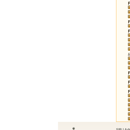
l
SIB | Ad