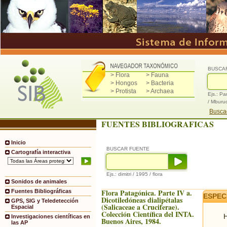
BUSCA
> Flora
> Fauna
> Hongos
> Bacteria
> Protista
> Archaea
Ejs.: Pa
/ Mburu
Buscad
FUENTES BIBLIOGRAFICAS
Inicio
BUSCAR FUENTE
Cartografía interactiva
Ejs.: dimitri / 1995 / flora
Sonidos de animales
Flora Patagónica. Parte IV a.
Fuentes Bibliográficas
ESPEC
Dicotiledóneas dialipétalas
GPS, SIG y Teledetección
(Salicaceae a Cruciferae).
Espacial
Colección Científica del INTA.
H
Investigaciones científicas en
Buenos Aires, 1984.
las AP