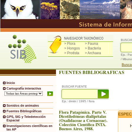
BUSCA
> Flora
> Fauna
> Hongos
> Bacteria
> Protista
> Archaea
Ejs.: Pa
/ Mburu
Buscad
FUENTES BIBLIOGRAFICAS
Inicio
BUSCAR FUENTE
Cartografía interactiva
Ejs.: dimitri / 1995 / flora
Sonidos de animales
Flora Patagónica. Parte V.
Fuentes Bibliográficas
ESPEC
Dicotiledóneas dialipétalas
GPS, SIG y Teledetección
(Oxalidaceae a Cornaceae).
Espacial
Colección Científica INTA.
H
Investigaciones científicas en
Buenos Aires, 1988.
las AP