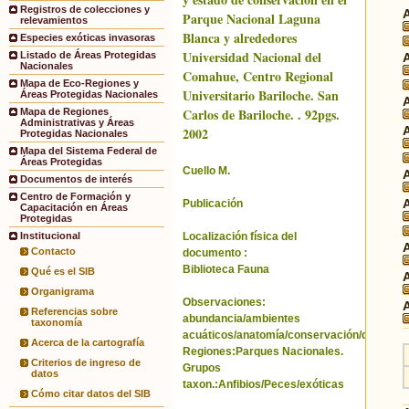
Registros de colecciones y
Parque Nacional Laguna
relevamientos
Blanca y alrededores
Especies exóticas invasoras
Universidad Nacional del
Listado de Áreas Protegidas
Nacionales
Comahue, Centro Regional
Mapa de Eco-Regiones y
Universitario Bariloche. San
Áreas Protegidas Nacionales
Carlos de Bariloche. . 92pgs.
Mapa de Regiones
Administrativas y Áreas
2002
Protegidas Nacionales
Mapa del Sistema Federal de
Áreas Protegidas
Cuello M.
Documentos de interés
Centro de Formación y
Publicación
Capacitación en Áreas
Protegidas
Localización física del
Institucional
Contacto
documento :
Biblioteca Fauna
Qué es el SIB
Organigrama
Observaciones:
Referencias sobre
abundancia/ambientes
taxonomía
acuáticos/anatomía/conservación/distribuci
Acerca de la cartografía
Regiones:Parques Nacionales.
Criterios de ingreso de
Grupos
datos
taxon.:Anfibios/Peces/exóticas
Cómo citar datos del SIB