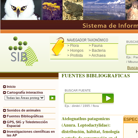
BUSCA
> Flora
> Fauna
> Hongos
> Bacteria
> Protista
> Archaea
Ejs.: Pa
/ Mburu
Buscad
FUENTES BIBLIOGRAFICAS
Inicio
BUSCAR FUENTE
Cartografía interactiva
Ejs.: dimitri / 1995 / flora
Sonidos de animales
Fuentes Bibliográficas
Atelognathus patagonicus
ESPEC
GPS, SIG y Teledetección
(Anura. Leptodactylidae):
Espacial
distribución, hábitat, fenología
H
Investigaciones científicas en
las AP
y estado de conservación en el