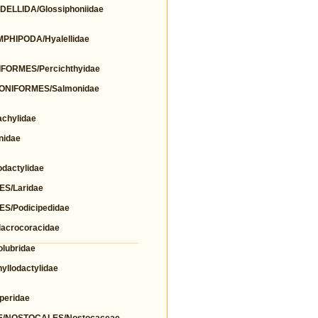
LLIDA/Glossiphoniidae
HIPODA/Hyalellidae
FORMES/Percichthyidae
ONIFORMES/Salmonidae
chylidae
nidae
actylidae
S/Laridae
/Podicipedidae
crocoracidae
lubridae
llodactylidae
eridae
/NOSTOCALES/Nostocaceae