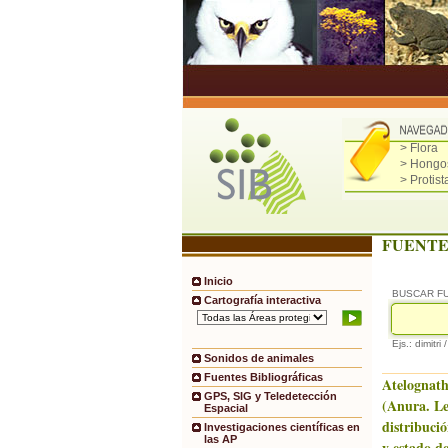
> Flora
> Hongo
> Protist
FUENTE
Inicio
BUSCAR F
Cartografía interactiva
Ejs.: dimitri 
Sonidos de animales
Fuentes Bibliográficas
Atelognath
GPS, SIG y Teledetección
(Anura. Le
Espacial
distribució
Investigaciones científicas en
las AP
y estado de