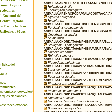
ANIMALIA/ANNELIDA/CLITELLATA/RHYNCHOBDE
cional Laguna
Helobdella similis
lrededores
Theromyzon propinquum
ANIMALIA/ARTHROPODA/MALACOSTRACA/AMP
d Nacional del
Hyalella patagonica
Centro Regional
Hyalella sp.
ANIMALIA/CHORDATA/ACTINOPTERYGII/PERCI
rio Bariloche. San
Percichthys colhuapiensis
ariloche. . 92pgs.
ANIMALIA/CHORDATA/ACTINOPTERYGII/SALM
Oncorhynchus mykiss
Salmo trutta
ANIMALIA/CHORDATA/AMPHIBIA/ANURA/Batra
Atelognathus patagonicus
ANIMALIA/CHORDATA/AMPHIBIA/ANURA/Bufo
Rhinella arenarum
Rhinella spinulosa
ANIMALIA/CHORDATA/AMPHIBIA/ANURA/Leptod
Pleurodema bufoninum
 física del
ANIMALIA/CHORDATA/AVES/CHARADRIIFORME
:
Larus dominicanus
ANIMALIA/CHORDATA/AVES/PODICIPEDIFORMES
Fauna
Podiceps occipitalis
ANIMALIA/CHORDATA/AVES/SULIFORMES/Phala
nes:
Phalacrocorax brasilianus
/ambientes
ANIMALIA/CHORDATA/REPTILIA/SQUAMATA/Co
Philodryas patagoniensis
natomía/conservación/distribución/hábitat/poblaciones/sanidad.
ANIMALIA/CHORDATA/REPTILIA/SQUAMATA/Phy
arques Nacionales.
Homonota andicola
Homonota darwinii (Homonota darwini)
ANIMALIA/CHORDATA/REPTILIA/SQUAMATA/Vip
bios/Peces/exóticas
Bothrops ammodytoides
BACTERIA/CYANOBACTERIA/CYANOPHYCEAE