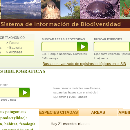
BUSCAR AREAS PROTEGIDAS
BUSCAR ESPECIES
> Fauna
s
> Bacteria
a
> Archaea
Ejs.: Parque nacional / Corrientes
Ejs.: zorro colorado / pse
/ Mburucuya
/ culpaeus
Buscador avanzado de registros biológicos en el SIB
S BIBLIOGRAFICAS
UENTE
Para criterios múltiples simultáneos,
separe las frases con el símbolo |
Ej.: dimitri | 1964 | anales
/ 1995 / flora
us patagonicus
ESPECIES CITADAS
AREAS
AMBI
ptodactylidae):
n, hábitat, fenología
Hay 21 especies citadas
 conservación en el