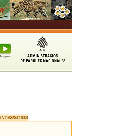
udalopex
ENTES/SITIOS