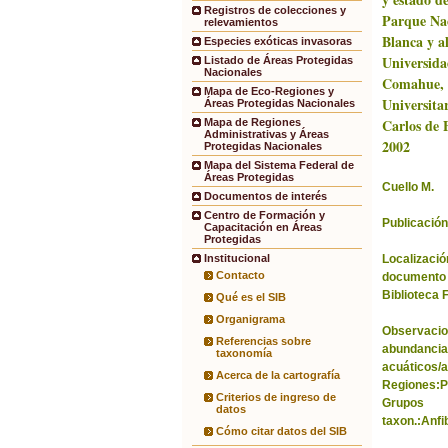
Registros de colecciones y
Parque Na
relevamientos
Blanca y a
Especies exóticas invasoras
Universida
Listado de Áreas Protegidas
Nacionales
Comahue, 
Mapa de Eco-Regiones y
Universita
Áreas Protegidas Nacionales
Carlos de B
Mapa de Regiones
Administrativas y Áreas
2002
Protegidas Nacionales
Mapa del Sistema Federal de
Áreas Protegidas
Cuello M.
Documentos de interés
Centro de Formación y
Publicación
Capacitación en Áreas
Protegidas
Localización
Institucional
Contacto
documento 
Biblioteca 
Qué es el SIB
Organigrama
Observacio
Referencias sobre
abundancia
taxonomía
acuáticos/a
Acerca de la cartografía
Regiones:P
Criterios de ingreso de
Grupos
datos
taxon.:Anfi
Cómo citar datos del SIB