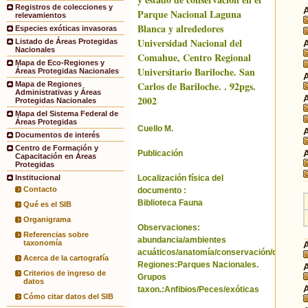
Registros de colecciones y
Parque Nacional Laguna
relevamientos
Blanca y alrededores
Especies exóticas invasoras
Universidad Nacional del
Listado de Áreas Protegidas
Nacionales
Comahue, Centro Regional
Mapa de Eco-Regiones y
Universitario Bariloche. San
Áreas Protegidas Nacionales
Carlos de Bariloche. . 92pgs.
Mapa de Regiones
Administrativas y Áreas
2002
Protegidas Nacionales
Mapa del Sistema Federal de
Áreas Protegidas
Cuello M.
Documentos de interés
Centro de Formación y
Publicación
Capacitación en Áreas
Protegidas
Localización física del
Institucional
Contacto
documento :
Biblioteca Fauna
Qué es el SIB
Organigrama
Observaciones:
Referencias sobre
abundancia/ambientes
taxonomía
acuáticos/anatomía/conservación/distribuci
Acerca de la cartografía
Regiones:Parques Nacionales.
Criterios de ingreso de
Grupos
datos
taxon.:Anfibios/Peces/exóticas
Cómo citar datos del SIB