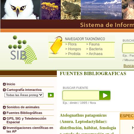
BUSCA
> Flora
> Fauna
> Hongos
> Bacteria
> Protista
> Archaea
Ejs.: Pa
/ Mburu
Buscad
FUENTES BIBLIOGRAFICAS
Inicio
BUSCAR FUENTE
Cartografía interactiva
Ejs.: dimitri / 1995 / flora
Sonidos de animales
Fuentes Bibliográficas
Atelognathus patagonicus
ESPEC
GPS, SIG y Teledetección
(Anura. Leptodactylidae):
Espacial
distribución, hábitat, fenología
H
Investigaciones científicas en
las AP
y estado de conservación en el