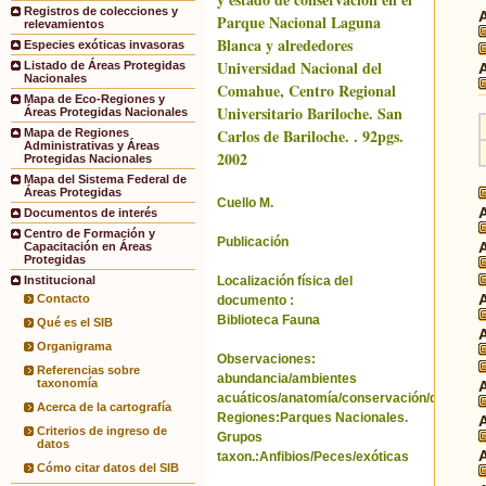
Registros de colecciones y
Parque Nacional Laguna
relevamientos
Blanca y alrededores
Especies exóticas invasoras
Universidad Nacional del
Listado de Áreas Protegidas
Nacionales
Comahue, Centro Regional
Mapa de Eco-Regiones y
Universitario Bariloche. San
Áreas Protegidas Nacionales
Carlos de Bariloche. . 92pgs.
Mapa de Regiones
Administrativas y Áreas
2002
Protegidas Nacionales
Mapa del Sistema Federal de
Áreas Protegidas
Cuello M.
Documentos de interés
Centro de Formación y
Publicación
Capacitación en Áreas
Protegidas
Localización física del
Institucional
Contacto
documento :
Biblioteca Fauna
Qué es el SIB
Organigrama
Observaciones:
Referencias sobre
abundancia/ambientes
taxonomía
acuáticos/anatomía/conservación/distribuci
Acerca de la cartografía
Regiones:Parques Nacionales.
Criterios de ingreso de
Grupos
datos
taxon.:Anfibios/Peces/exóticas
Cómo citar datos del SIB