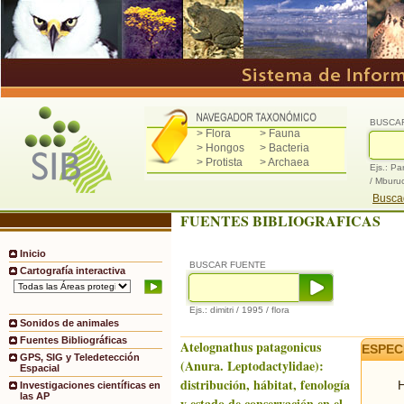
BUSCA
> Flora
> Fauna
> Hongos
> Bacteria
> Protista
> Archaea
Ejs.: Pa
/ Mburu
Buscad
FUENTES BIBLIOGRAFICAS
Inicio
BUSCAR FUENTE
Cartografía interactiva
Ejs.: dimitri / 1995 / flora
Sonidos de animales
Fuentes Bibliográficas
Atelognathus patagonicus
ESPEC
GPS, SIG y Teledetección
(Anura. Leptodactylidae):
Espacial
distribución, hábitat, fenología
H
Investigaciones científicas en
las AP
y estado de conservación en el