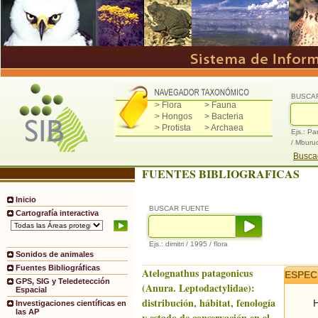
BUSCA
> Flora
> Fauna
> Hongos
> Bacteria
> Protista
> Archaea
Ejs.: Pa
/ Mburu
Buscad
FUENTES BIBLIOGRAFICAS
Inicio
BUSCAR FUENTE
Cartografía interactiva
Ejs.: dimitri / 1995 / flora
Sonidos de animales
Fuentes Bibliográficas
Atelognathus patagonicus
ESPEC
GPS, SIG y Teledetección
(Anura. Leptodactylidae):
Espacial
distribución, hábitat, fenología
H
Investigaciones científicas en
las AP
y estado de conservación en el