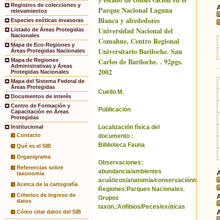
Registros de colecciones y
Parque Nacional Laguna
relevamientos
Blanca y alrededores
Especies exóticas invasoras
Universidad Nacional del
Listado de Áreas Protegidas
Nacionales
Comahue, Centro Regional
Mapa de Eco-Regiones y
Universitario Bariloche. San
Áreas Protegidas Nacionales
Carlos de Bariloche. . 92pgs.
Mapa de Regiones
Administrativas y Áreas
2002
Protegidas Nacionales
Mapa del Sistema Federal de
Áreas Protegidas
Cuello M.
Documentos de interés
Centro de Formación y
Publicación
Capacitación en Áreas
Protegidas
Localización física del
Institucional
Contacto
documento :
Biblioteca Fauna
Qué es el SIB
Organigrama
Observaciones:
Referencias sobre
abundancia/ambientes
taxonomía
acuáticos/anatomía/conservación/distribuci
Acerca de la cartografía
Regiones:Parques Nacionales.
Criterios de ingreso de
Grupos
datos
taxon.:Anfibios/Peces/exóticas
Cómo citar datos del SIB