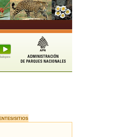
udalopex
ENTES/SITIOS