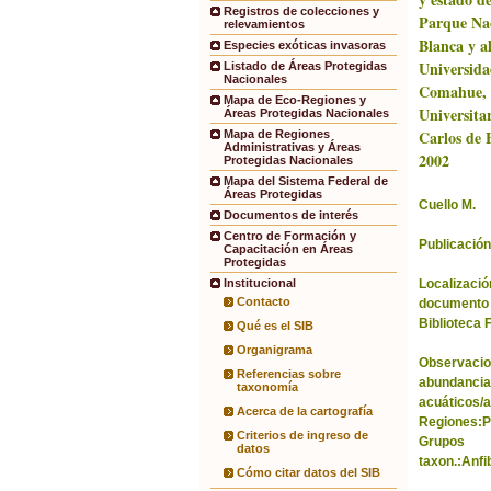
Registros de colecciones y
Parque Na
relevamientos
Blanca y a
Especies exóticas invasoras
Universida
Listado de Áreas Protegidas
Nacionales
Comahue, 
Mapa de Eco-Regiones y
Universita
Áreas Protegidas Nacionales
Carlos de B
Mapa de Regiones
Administrativas y Áreas
2002
Protegidas Nacionales
Mapa del Sistema Federal de
Áreas Protegidas
Cuello M.
Documentos de interés
Centro de Formación y
Publicación
Capacitación en Áreas
Protegidas
Localización
Institucional
Contacto
documento 
Biblioteca 
Qué es el SIB
Organigrama
Observacio
Referencias sobre
abundancia
taxonomía
acuáticos/a
Acerca de la cartografía
Regiones:P
Criterios de ingreso de
Grupos
datos
taxon.:Anfi
Cómo citar datos del SIB