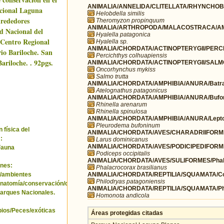
ANIMALIA/ANNELIDA/CLITELLATA/RHYNCHOBDE
cional Laguna
Helobdella similis
lrededores
Theromyzon propinquum
ANIMALIA/ARTHROPODA/MALACOSTRACA/AMP
d Nacional del
Hyalella patagonica
Centro Regional
Hyalella sp.
ANIMALIA/CHORDATA/ACTINOPTERYGII/PERCI
rio Bariloche. San
Percichthys colhuapiensis
ariloche. . 92pgs.
ANIMALIA/CHORDATA/ACTINOPTERYGII/SALM
Oncorhynchus mykiss
Salmo trutta
ANIMALIA/CHORDATA/AMPHIBIA/ANURA/Batra
Atelognathus patagonicus
ANIMALIA/CHORDATA/AMPHIBIA/ANURA/Bufo
Rhinella arenarum
Rhinella spinulosa
ANIMALIA/CHORDATA/AMPHIBIA/ANURA/Leptod
Pleurodema bufoninum
 física del
ANIMALIA/CHORDATA/AVES/CHARADRIIFORME
:
Larus dominicanus
ANIMALIA/CHORDATA/AVES/PODICIPEDIFORMES
Fauna
Podiceps occipitalis
ANIMALIA/CHORDATA/AVES/SULIFORMES/Phala
nes:
Phalacrocorax brasilianus
ANIMALIA/CHORDATA/REPTILIA/SQUAMATA/Co
/ambientes
Philodryas patagoniensis
natomía/conservación/distribución/hábitat/poblaciones/sanidad.
ANIMALIA/CHORDATA/REPTILIA/SQUAMATA/Phy
arques Nacionales.
Homonota andicola
bios/Peces/exóticas
Áreas protegidas citadas