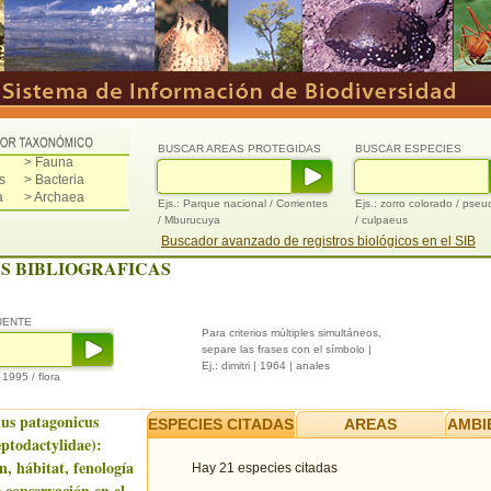
BUSCAR AREAS PROTEGIDAS
BUSCAR ESPECIES
> Fauna
s
> Bacteria
a
> Archaea
Ejs.: Parque nacional / Corrientes
Ejs.: zorro colorado / pse
/ Mburucuya
/ culpaeus
Buscador avanzado de registros biológicos en el SIB
S BIBLIOGRAFICAS
UENTE
Para criterios múltiples simultáneos,
separe las frases con el símbolo |
Ej.: dimitri | 1964 | anales
/ 1995 / flora
us patagonicus
ESPECIES CITADAS
AREAS
AMBI
ptodactylidae):
n, hábitat, fenología
Hay 21 especies citadas
 conservación en el