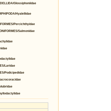
LLIDA/Glossiphoniidae
HIPODA/Hyalellidae
FORMES/Percichthyidae
ONIFORMES/Salmonidae
chylidae
nidae
actylidae
S/Laridae
/Podicipedidae
crocoracidae
lubridae
llodactylidae