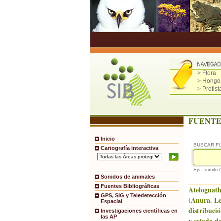
> Flora
> Hongo
> Protist
FUENTE
Inicio
BUSCAR F
Cartografía interactiva
Ejs.: dimitri 
Sonidos de animales
Fuentes Bibliográficas
Atelognath
GPS, SIG y Teledetección
(Anura. Le
Espacial
distribució
Investigaciones científicas en
las AP
y estado de