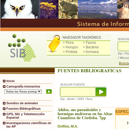
BUSCA
> Flora
> Fauna
> Hongos
> Bacteria
> Protista
> Archaea
Ejs.: Pa
/ Mburu
Buscad
FUENTES BIBLIOGRAFICAS
Inicio
BUSCAR FUENTE
Cartografía interactiva
Ejs.: dimitri / 1995 / flora
Sonidos de animales
Afidos, sus parasitoides y
Fuentes Bibliográficas
ESPEC
hormigas melívoras en las Altas
GPS, SIG y Teledetección
Cuambres de Córdoba. 7pp
Espacial
H
Investigaciones científicas en
Delfino, M.A.
las AP