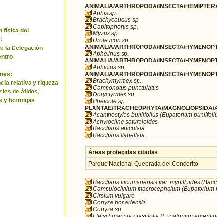
ANIMALIA/ARTHROPODA/INSECTA/HEMIPTERA
Aphis sp.
Brachycaudus sp.
Capitophorus sp.
 física del
Myzus sp.
:
Uroleucon sp.
ANIMALIA/ARTHROPODA/INSECTA/HYMENOPTE
de la Delegación
Aphelinus sp.
entro
ANIMALIA/ARTHROPODA/INSECTA/HYMENOPTE
Aphidius sp.
ANIMALIA/ARTHROPODA/INSECTA/HYMENOPTE
nes:
Brachymyrmex sp.
ia relativa y riqueza
Camponotus punctulatus
cies de áfidos,
Dorymyrmex sp.
s y hormigas
Pheidole sp.
PLANTAE/TRACHEOPHYTA/MAGNOLIOPSIDA/A
Acanthostyles buniifolius (Eupatorium buniifoli
Achyrocline satureioides
Baccharis articulata
Baccharis flabellata
Áreas protegidas citadas
Parque Nacional Quebrada del Condorito
Baccharis tucumanensis var. myrtilloides (Bacch
Campuloclinium macrocephalum (Eupatorium
Cirsium vulgare
Conyza bonariensis
Conyza sp.
Fleischmannia prasiifolia (Eupatorium argenti