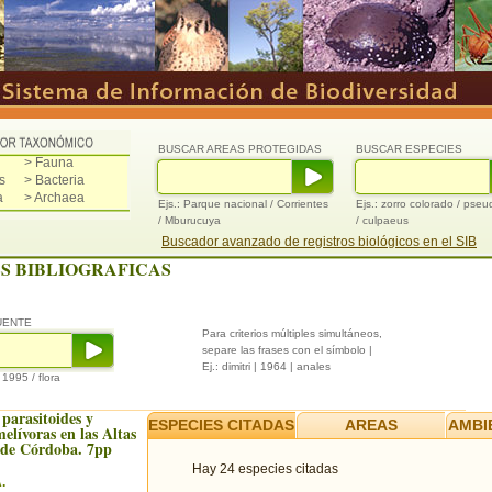
BUSCAR AREAS PROTEGIDAS
BUSCAR ESPECIES
> Fauna
s
> Bacteria
a
> Archaea
Ejs.: Parque nacional / Corrientes
Ejs.: zorro colorado / pse
/ Mburucuya
/ culpaeus
Buscador avanzado de registros biológicos en el SIB
S BIBLIOGRAFICAS
UENTE
Para criterios múltiples simultáneos,
separe las frases con el símbolo |
Ej.: dimitri | 1964 | anales
/ 1995 / flora
 parasitoides y
ESPECIES CITADAS
AREAS
AMBI
elívoras en las Altas
de Córdoba. 7pp
Hay 24 especies citadas
.