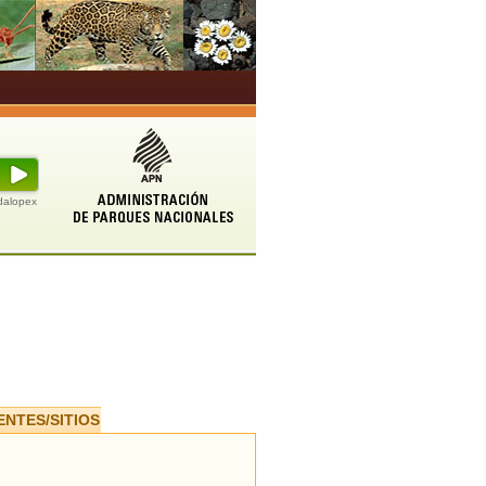
udalopex
ENTES/SITIOS