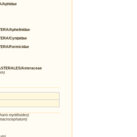
/Aphidae
RA/Aphelinidae
RA/Cynipidae
RA/Formicidae
STERALES/Asteraceae
um)
aris myrtilloides)
 macrocephalum)
num)