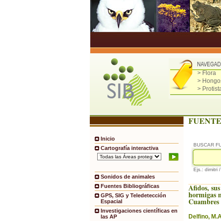
> Flora
> Hongo
> Protist
FUENTE
Inicio
BUSCAR F
Cartografía interactiva
Ejs.: dimitri 
Sonidos de animales
Afidos, sus
Fuentes Bibliográficas
hormigas m
GPS, SIG y Teledetección
Cuambres 
Espacial
Investigaciones científicas en
Delfino, M.A
las AP