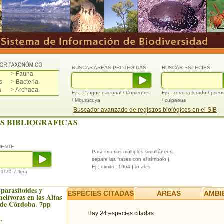
BUSCAR AREAS PROTEGIDAS
BUSCAR ESPECIES
> Fauna
s
> Bacteria
a
> Archaea
Ejs.: Parque nacional / Corrientes
Ejs.: zorro colorado / pse
/ Mburucuya
/ culpaeus
Buscador avanzado de registros biológicos en el SIB
S BIBLIOGRAFICAS
UENTE
Para criterios múltiples simultáneos,
separe las frases con el símbolo |
Ej.: dimitri | 1964 | anales
/ 1995 / flora
 parasitoides y
ESPECIES CITADAS
AREAS
AMBI
elívoras en las Altas
de Córdoba. 7pp
Hay 24 especies citadas
.