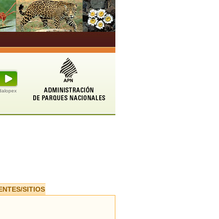
udalopex
ENTES/SITIOS