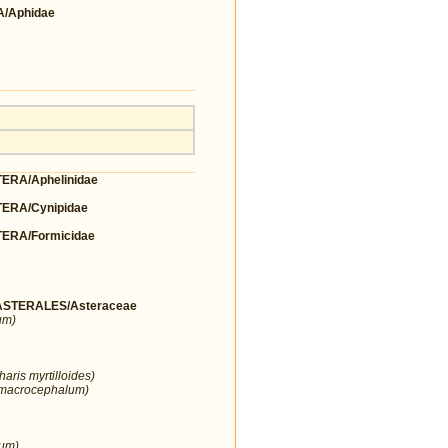
/Aphidae
RA/Aphelinidae
RA/Cynipidae
RA/Formicidae
STERALES/Asteraceae
um)
aris myrtilloides)
 macrocephalum)
num)