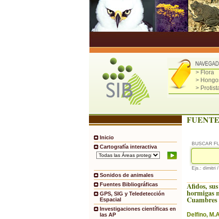
> Flora
> Hongo
> Protist
FUENTE
Inicio
BUSCAR F
Cartografía interactiva
Ejs.: dimitri 
Sonidos de animales
Afidos, sus
Fuentes Bibliográficas
hormigas m
GPS, SIG y Teledetección
Cuambres 
Espacial
Investigaciones científicas en
Delfino, M.A
las AP