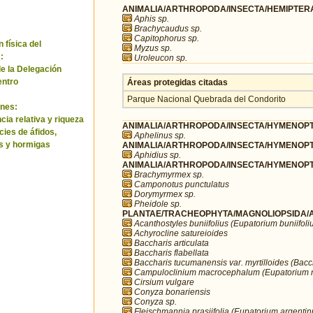
ANIMALIA/ARTHROPODA/INSECTA/HEMIPTERA
Aphis sp.
Brachycaudus sp.
Capitophorus sp.
 física del
Myzus sp.
:
Uroleucon sp.
de la Delegación
entro
Áreas protegidas citadas
Parque Nacional Quebrada del Condorito
nes:
ia relativa y riqueza
ANIMALIA/ARTHROPODA/INSECTA/HYMENOPTE
cies de áfidos,
Aphelinus sp.
s y hormigas
ANIMALIA/ARTHROPODA/INSECTA/HYMENOPTE
Aphidius sp.
ANIMALIA/ARTHROPODA/INSECTA/HYMENOPTE
Brachymyrmex sp.
Camponotus punctulatus
Dorymyrmex sp.
Pheidole sp.
PLANTAE/TRACHEOPHYTA/MAGNOLIOPSIDA/A
Acanthostyles buniifolius (Eupatorium buniifoli
Achyrocline satureioides
Baccharis articulata
Baccharis flabellata
Baccharis tucumanensis var. myrtilloides (Bacch
Campuloclinium macrocephalum (Eupatorium
Cirsium vulgare
Conyza bonariensis
Conyza sp.
Fleischmannia prasiifolia (Eupatorium argenti