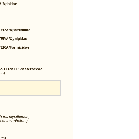
/Aphidae
RA/Aphelinidae
RA/Cynipidae
RA/Formicidae
STERALES/Asteraceae
um)
aris myrtilloides)
 macrocephalum)
num)