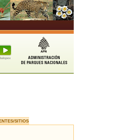
udalopex
ENTES/SITIOS