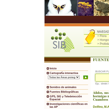
> Flora
> Hongo
> Protist
FUENTE
Inicio
BUSCAR F
Cartografía interactiva
Ejs.: dimitri 
Sonidos de animales
Afidos, sus
Fuentes Bibliográficas
hormigas m
GPS, SIG y Teledetección
Cuambres 
Espacial
Investigaciones científicas en
Delfino, M.A
las AP