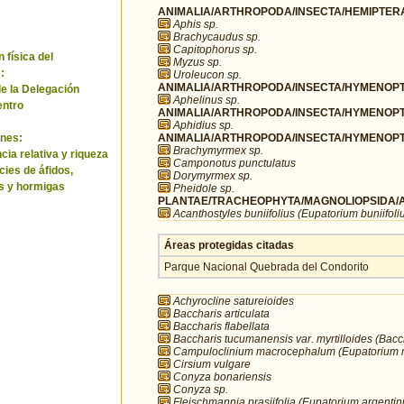
ANIMALIA/ARTHROPODA/INSECTA/HEMIPTERA
Aphis sp.
Brachycaudus sp.
Capitophorus sp.
 física del
Myzus sp.
:
Uroleucon sp.
ANIMALIA/ARTHROPODA/INSECTA/HYMENOPTE
de la Delegación
Aphelinus sp.
entro
ANIMALIA/ARTHROPODA/INSECTA/HYMENOPTE
Aphidius sp.
ANIMALIA/ARTHROPODA/INSECTA/HYMENOPTE
nes:
Brachymyrmex sp.
ia relativa y riqueza
Camponotus punctulatus
cies de áfidos,
Dorymyrmex sp.
s y hormigas
Pheidole sp.
PLANTAE/TRACHEOPHYTA/MAGNOLIOPSIDA/A
Acanthostyles buniifolius (Eupatorium buniifoli
Áreas protegidas citadas
Parque Nacional Quebrada del Condorito
Achyrocline satureioides
Baccharis articulata
Baccharis flabellata
Baccharis tucumanensis var. myrtilloides (Bacch
Campuloclinium macrocephalum (Eupatorium
Cirsium vulgare
Conyza bonariensis
Conyza sp.
Fleischmannia prasiifolia (Eupatorium argenti