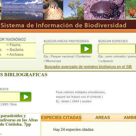
BUSCAR AREAS PROTEGIDAS
BUSCAR ESPECIES
> Fauna
s
> Bacteria
a
> Archaea
Ejs.: Parque nacional / Corrientes
Ejs.: zorro colorado / pse
/ Mburucuya
/ culpaeus
Buscador avanzado de registros biológicos en el SIB
S BIBLIOGRAFICAS
UENTE
Para criterios múltiples simultáneos,
separe las frases con el símbolo |
Ej.: dimitri | 1964 | anales
/ 1995 / flora
 parasitoides y
ESPECIES CITADAS
AREAS
AMBI
elívoras en las Altas
de Córdoba. 7pp
Hay 24 especies citadas
.