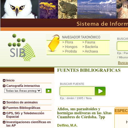
BUSCA
> Flora
> Fauna
> Hongos
> Bacteria
> Protista
> Archaea
Ejs.: Pa
/ Mburu
Buscad
FUENTES BIBLIOGRAFICAS
Inicio
BUSCAR FUENTE
Cartografía interactiva
Ejs.: dimitri / 1995 / flora
Sonidos de animales
Afidos, sus parasitoides y
Fuentes Bibliográficas
ESPEC
hormigas melívoras en las Altas
GPS, SIG y Teledetección
Cuambres de Córdoba. 7pp
Espacial
H
Investigaciones científicas en
Delfino, M.A.
las AP