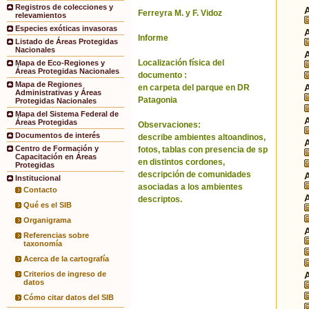
Registros de colecciones y
Ferreyra M. y F. Vidoz
relevamientos
Especies exóticas invasoras
Informe
Listado de Áreas Protegidas
Nacionales
Localización física del
Mapa de Eco-Regiones y
Áreas Protegidas Nacionales
documento :
Mapa de Regiones
en carpeta del parque en DR
Administrativas y Áreas
Patagonia
Protegidas Nacionales
Mapa del Sistema Federal de
Áreas Protegidas
Observaciones:
Documentos de interés
describe ambientes altoandinos,
Centro de Formación y
fotos, tablas con presencia de sp
Capacitación en Áreas
en distintos cordones,
Protegidas
descripción de comunidades
Institucional
asociadas a los ambientes
Contacto
descriptos.
Qué es el SIB
Organigrama
Referencias sobre
taxonomía
Acerca de la cartografía
Criterios de ingreso de
datos
Cómo citar datos del SIB