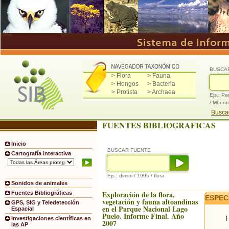
BUSCA
> Flora
> Fauna
> Hongos
> Bacteria
> Protista
> Archaea
Ejs.: Pa
/ Mburu
Buscad
FUENTES BIBLIOGRAFICAS
Inicio
BUSCAR FUENTE
Cartografía interactiva
Ejs.: dimitri / 1995 / flora
Sonidos de animales
Exploración de la flora,
Fuentes Bibliográficas
ESPEC
vegetación y fauna altoandinas
GPS, SIG y Teledetección
en el Parque Nacional Lago
Espacial
Puelo. Informe Final. Año
H
Investigaciones científicas en
2007
las AP