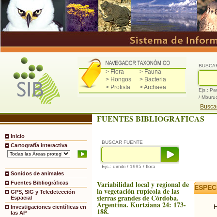
BUSCA
> Flora
> Fauna
> Hongos
> Bacteria
> Protista
> Archaea
Ejs.: Pa
/ Mburu
Buscad
FUENTES BIBLIOGRAFICAS
Inicio
BUSCAR FUENTE
Cartografía interactiva
Ejs.: dimitri / 1995 / flora
Sonidos de animales
Variabilidad local y regional de
Fuentes Bibliográficas
ESPEC
la vegetación rupícola de las
GPS, SIG y Teledetección
sierras grandes de Córdoba.
Espacial
Argentina. Kurtziana 24: 173-
H
Investigaciones científicas en
188.
las AP