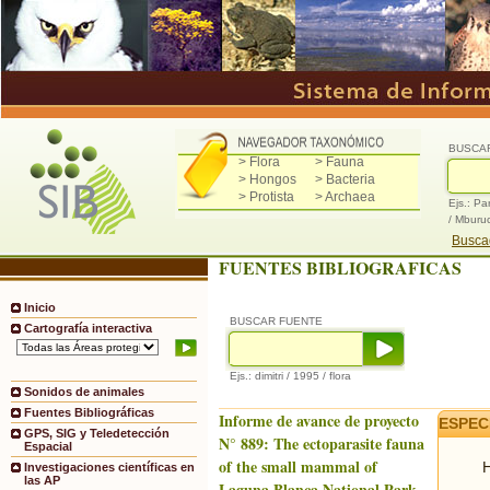
BUSCA
> Flora
> Fauna
> Hongos
> Bacteria
> Protista
> Archaea
Ejs.: Pa
/ Mburu
Buscad
FUENTES BIBLIOGRAFICAS
Inicio
BUSCAR FUENTE
Cartografía interactiva
Ejs.: dimitri / 1995 / flora
Sonidos de animales
Fuentes Bibliográficas
Informe de avance de proyecto
ESPEC
GPS, SIG y Teledetección
N° 889: The ectoparasite fauna
Espacial
of the small mammal of
H
Investigaciones científicas en
las AP
Laguna Blanca National Park,