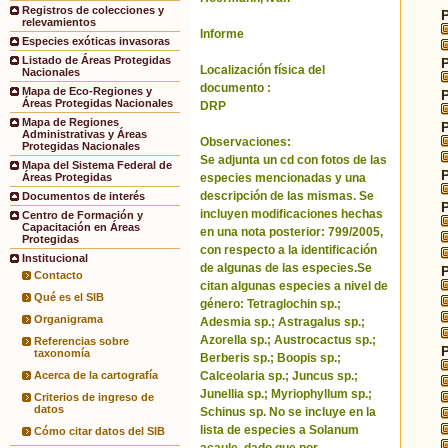
Registros de colecciones y
relevamientos
Informe
Especies exóticas invasoras
Listado de Áreas Protegidas
Localización física del
Nacionales
documento :
Mapa de Eco-Regiones y
Áreas Protegidas Nacionales
DRP
Mapa de Regiones
Administrativas y Áreas
Observaciones:
Protegidas Nacionales
Se adjunta un cd con fotos de las
Mapa del Sistema Federal de
especies mencionadas y una
Áreas Protegidas
descripción de las mismas. Se
Documentos de interés
incluyen modificaciones hechas
Centro de Formación y
Capacitación en Áreas
en una nota posterior: 799/2005,
Protegidas
con respecto a la identificación
Institucional
de algunas de las especies.Se
Contacto
citan algunas especies a nivel de
Qué es el SIB
género: Tetraglochin sp.;
Organigrama
Adesmia sp.; Astragalus sp.;
Azorella sp.; Austrocactus sp.;
Referencias sobre
taxonomía
Berberis sp.; Boopis sp.;
Calceolaria sp.; Juncus sp.;
Acerca de la cartografía
Junellia sp.; Myriophyllum sp.;
Criterios de ingreso de
datos
Schinus sp. No se incluye en la
lista de especies a Solanum
Cómo citar datos del SIB