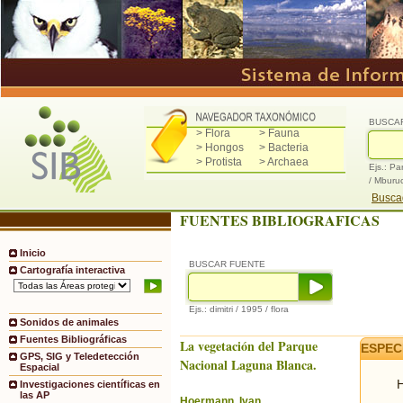
BUSCA
> Flora
> Fauna
> Hongos
> Bacteria
> Protista
> Archaea
Ejs.: Pa
/ Mburu
Buscad
FUENTES BIBLIOGRAFICAS
Inicio
BUSCAR FUENTE
Cartografía interactiva
Ejs.: dimitri / 1995 / flora
Sonidos de animales
Fuentes Bibliográficas
La vegetación del Parque
ESPEC
GPS, SIG y Teledetección
Nacional Laguna Blanca.
Espacial
H
Investigaciones científicas en
las AP
Hoermann, Ivan