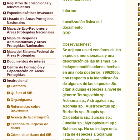
Registros de colecciones y
relevamientos
Informe
Especies exóticas invasoras
Listado de Áreas Protegidas
Localización física del
Nacionales
documento :
Mapa de Eco-Regiones y
Áreas Protegidas Nacionales
DRP
Mapa de Regiones
Administrativas y Áreas
Observaciones:
Protegidas Nacionales
Se adjunta un cd con fotos de las
Mapa del Sistema Federal de
especies mencionadas y una
Áreas Protegidas
descripción de las mismas. Se
Documentos de interés
incluyen modificaciones hechas
Centro de Formación y
Capacitación en Áreas
en una nota posterior: 799/2005,
Protegidas
con respecto a la identificación
Institucional
de algunas de las especies.Se
Contacto
citan algunas especies a nivel de
Qué es el SIB
género: Tetraglochin sp.;
Organigrama
Adesmia sp.; Astragalus sp.;
Azorella sp.; Austrocactus sp.;
Referencias sobre
taxonomía
Berberis sp.; Boopis sp.;
Calceolaria sp.; Juncus sp.;
Acerca de la cartografía
Junellia sp.; Myriophyllum sp.;
Criterios de ingreso de
datos
Schinus sp. No se incluye en la
lista de especies a Solanum
Cómo citar datos del SIB