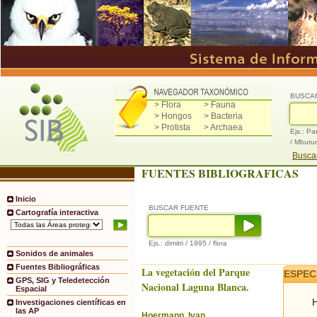
BUSCA
> Flora
> Fauna
> Hongos
> Bacteria
> Protista
> Archaea
Ejs.: Pa
/ Mburu
Buscad
FUENTES BIBLIOGRAFICAS
Inicio
BUSCAR FUENTE
Cartografía interactiva
Ejs.: dimitri / 1995 / flora
Sonidos de animales
Fuentes Bibliográficas
La vegetación del Parque
ESPEC
GPS, SIG y Teledetección
Nacional Laguna Blanca.
Espacial
H
Investigaciones científicas en
las AP
Hoermann, Ivan