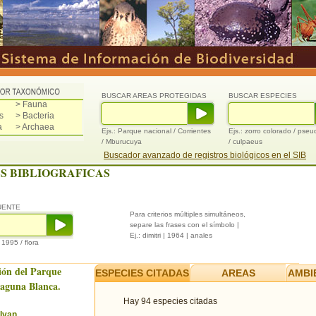
BUSCAR AREAS PROTEGIDAS
BUSCAR ESPECIES
> Fauna
s
> Bacteria
a
> Archaea
Ejs.: Parque nacional / Corrientes
Ejs.: zorro colorado / pse
/ Mburucuya
/ culpaeus
Buscador avanzado de registros biológicos en el SIB
S BIBLIOGRAFICAS
UENTE
Para criterios múltiples simultáneos,
separe las frases con el símbolo |
Ej.: dimitri | 1964 | anales
/ 1995 / flora
ión del Parque
ESPECIES CITADAS
AREAS
AMBI
Laguna Blanca.
Hay 94 especies citadas
Ivan