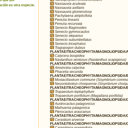
o que por
Nassauvia aculeata
ción es otra especie.
Nassauvia axillaris
Nassauvia glomerulosa
Pachylaena atriplicifolia
Perezia linearis
Perezia recurvata
Senecio filaginoides
Senecio gymnocaulos
Senecio steparius
Senecio subumbellatus
Senecio tricephalus
Tragopogon dubius
PLANTAE/TRACHEOPHYTA/MAGNOLIOPSIDA/A
Calycera boopidea
Nastanthus ventosus (Nastanthus scapigerus)
PLANTAE/TRACHEOPHYTA/MAGNOLIOPSIDA/B
Amsinckia calycina
Phacelia secunda
PLANTAE/TRACHEOPHYTA/MAGNOLIOPSIDA/B
Mostacillastrum commune (Sisymbrium commu
Neuontobotrys choiquense (Sisymbrium choiq
PLANTAE/TRACHEOPHYTA/MAGNOLIOPSIDA/BR
Tropaeolum leptophyllum
Tropaeolum porifolium (Magallana porifolia)
PLANTAE/TRACHEOPHYTA/MAGNOLIOPSIDA/C
Austrocactus patagonicus
Maihuenia patagonica
Pterocactus araucanus
PLANTAE/TRACHEOPHYTA/MAGNOLIOPSIDA/C
Cerastium arvense
PLANTAE/TRACHEOPHYTA/MAGNOLIOPSIDA/C
Calandrinia graminifolia