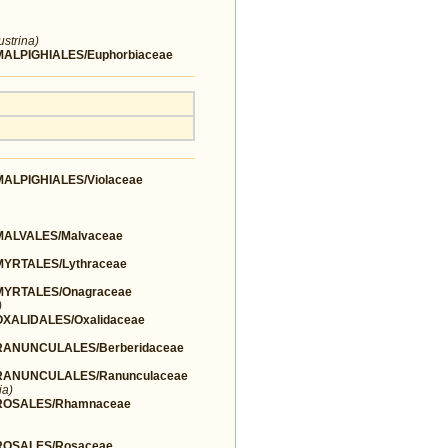
ustrina)
LPIGHIALES/Euphorbiaceae
LPIGHIALES/Violaceae
ALVALES/Malvaceae
YRTALES/Lythraceae
YRTALES/Onagraceae
)
ALIDALES/Oxalidaceae
ANUNCULALES/Berberidaceae
ANUNCULALES/Ranunculaceae
ia)
ROSALES/Rhamnaceae
OSALES/Rosaceae