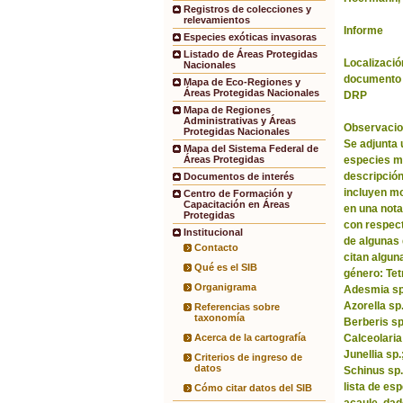
Registros de colecciones y
relevamientos
Informe
Especies exóticas invasoras
Listado de Áreas Protegidas
Localización
Nacionales
documento 
Mapa de Eco-Regiones y
Áreas Protegidas Nacionales
DRP
Mapa de Regiones
Administrativas y Áreas
Observacio
Protegidas Nacionales
Se adjunta 
Mapa del Sistema Federal de
especies m
Áreas Protegidas
descripción
Documentos de interés
incluyen m
Centro de Formación y
Capacitación en Áreas
en una nota
Protegidas
con respect
Institucional
de algunas 
Contacto
citan algun
Qué es el SIB
género: Tet
Organigrama
Adesmia sp.
Azorella sp
Referencias sobre
taxonomía
Berberis sp
Calceolaria
Acerca de la cartografía
Junellia sp
Criterios de ingreso de
datos
Schinus sp.
lista de es
Cómo citar datos del SIB