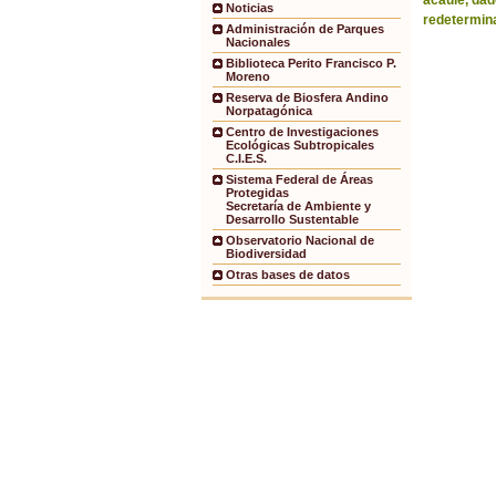
acaule, dad
Noticias
redetermina
Administración de Parques
Nacionales
Biblioteca Perito Francisco P.
Moreno
Reserva de Biosfera Andino
Norpatagónica
Centro de Investigaciones
Ecológicas Subtropicales
C.I.E.S.
Sistema Federal de Áreas
Protegidas
Secretaría de Ambiente y
Desarrollo Sustentable
Observatorio Nacional de
Biodiversidad
Otras bases de datos