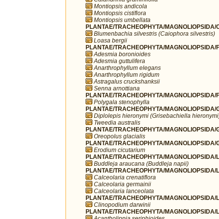
Montiopsis andicola
Montiopsis cistiflora
Montiopsis umbellata
PLANTAE/TRACHEOPHYTA/MAGNOLIOPSIDA/C
Blumenbachia silvestris (Caiophora silvestris)
Loasa bergii
PLANTAE/TRACHEOPHYTA/MAGNOLIOPSIDA/F
Adesmia boronioides
Adesmia guttulifera
Anarthrophyllum elegans
Anarthrophyllum rigidum
Astragalus cruckshanksii
Senna arnottiana
PLANTAE/TRACHEOPHYTA/MAGNOLIOPSIDA/FA
Polygala stenophylla
PLANTAE/TRACHEOPHYTA/MAGNOLIOPSIDA/G
Diplolepis hieronymi (Grisebachiella hieronymi
Tweedia australis
PLANTAE/TRACHEOPHYTA/MAGNOLIOPSIDA/G
Oreopolus glacialis
PLANTAE/TRACHEOPHYTA/MAGNOLIOPSIDA/G
Erodium cicutarium
PLANTAE/TRACHEOPHYTA/MAGNOLIOPSIDA/LA
Buddleja araucana (Buddleja napii)
PLANTAE/TRACHEOPHYTA/MAGNOLIOPSIDA/LA
Calceolaria crenatiflora
Calceolaria germainii
Calceolaria lanceolata
PLANTAE/TRACHEOPHYTA/MAGNOLIOPSIDA/L
Clinopodium darwinii
PLANTAE/TRACHEOPHYTA/MAGNOLIOPSIDA/L
Acantholippia seriphioides