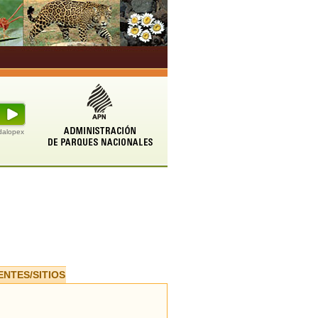
udalopex
ENTES/SITIOS