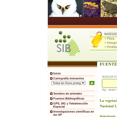
> Flora
> Hongo
> Protist
FUENTE
Inicio
BUSCAR F
Cartografía interactiva
Ejs.: dimitri 
Sonidos de animales
Fuentes Bibliográficas
La vegetac
GPS, SIG y Teledetección
Nacional 
Espacial
Investigaciones científicas en
las AP
Hoermann, 