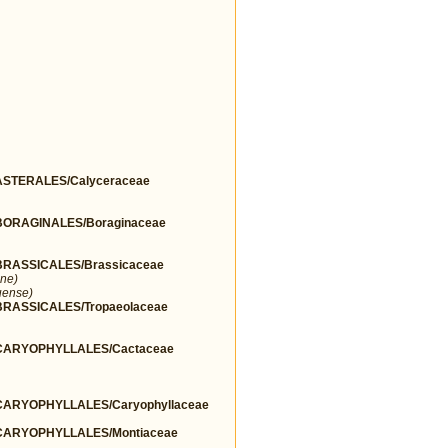
STERALES/Calyceraceae
ORAGINALES/Boraginaceae
RASSICALES/Brassicaceae
ne)
uense)
ASSICALES/Tropaeolaceae
ARYOPHYLLALES/Cactaceae
ARYOPHYLLALES/Caryophyllaceae
ARYOPHYLLALES/Montiaceae