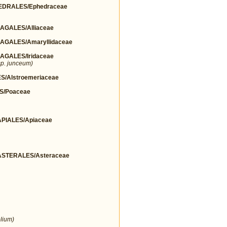
DRALES/Ephedraceae
GALES/Alliaceae
GALES/Amaryllidaceae
GALES/Iridaceae
p. junceum)
/Alstroemeriaceae
S/Poaceae
IALES/Apiaceae
STERALES/Asteraceae
lium)