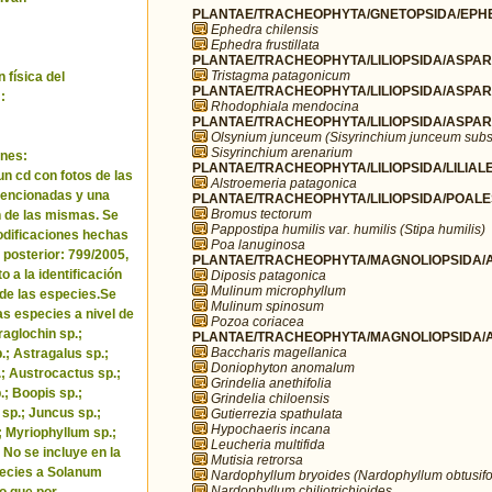
PLANTAE/TRACHEOPHYTA/GNETOPSIDA/EPHE
Ephedra chilensis
Ephedra frustillata
PLANTAE/TRACHEOPHYTA/LILIOPSIDA/ASPARA
Tristagma patagonicum
 física del
PLANTAE/TRACHEOPHYTA/LILIOPSIDA/ASPARA
:
Rhodophiala mendocina
PLANTAE/TRACHEOPHYTA/LILIOPSIDA/ASPARA
Olsynium junceum (Sisyrinchium junceum subs
Sisyrinchium arenarium
nes:
PLANTAE/TRACHEOPHYTA/LILIOPSIDA/LILIALES
un cd con fotos de las
Alstroemeria patagonica
encionadas y una
PLANTAE/TRACHEOPHYTA/LILIOPSIDA/POALE
Bromus tectorum
 de las mismas. Se
Pappostipa humilis var. humilis (Stipa humilis)
odificaciones hechas
Poa lanuginosa
 posterior: 799/2005,
PLANTAE/TRACHEOPHYTA/MAGNOLIOPSIDA/AP
o a la identificación
Diposis patagonica
Mulinum microphyllum
de las especies.Se
Mulinum spinosum
as especies a nivel de
Pozoa coriacea
raglochin sp.;
PLANTAE/TRACHEOPHYTA/MAGNOLIOPSIDA/A
Baccharis magellanica
; Astragalus sp.;
Doniophyton anomalum
.; Austrocactus sp.;
Grindelia anethifolia
.; Boopis sp.;
Grindelia chiloensis
 sp.; Juncus sp.;
Gutierrezia spathulata
Hypochaeris incana
.; Myriophyllum sp.;
Leucheria multifida
 No se incluye en la
Mutisia retrorsa
pecies a Solanum
Nardophyllum bryoides (Nardophyllum obtusifo
Nardophyllum chiliotrichioides