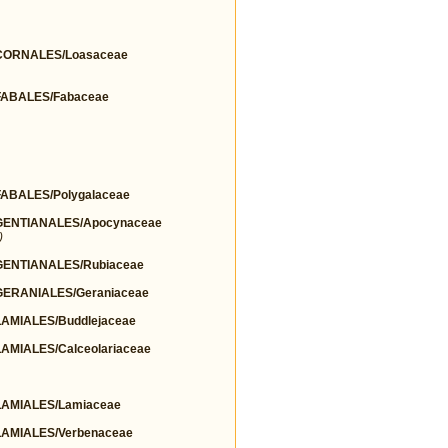
ORNALES/Loasaceae
ABALES/Fabaceae
BALES/Polygalaceae
ENTIANALES/Apocynaceae
)
ENTIANALES/Rubiaceae
ERANIALES/Geraniaceae
MIALES/Buddlejaceae
MIALES/Calceolariaceae
AMIALES/Lamiaceae
AMIALES/Verbenaceae