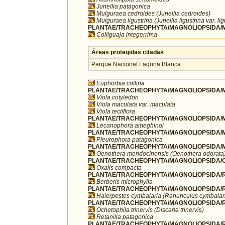
Junellia patagonica
Mulguraea cedroides (Junellia cedroides)
Mulguraea ligustrina (Junellia ligustrina var. lig
PLANTAE/TRACHEOPHYTA/MAGNOLIOPSIDA/MA
Colliguaja integerrima
Áreas protegidas citadas
Parque Nacional Laguna Blanca
Euphorbia collina
PLANTAE/TRACHEOPHYTA/MAGNOLIOPSIDA/MA
Viola cotyledon
Viola maculata var. maculata
Viola tectiflora
PLANTAE/TRACHEOPHYTA/MAGNOLIOPSIDA/M
Lecanophora ameghinoi
PLANTAE/TRACHEOPHYTA/MAGNOLIOPSIDA/M
Pleurophora patagonica
PLANTAE/TRACHEOPHYTA/MAGNOLIOPSIDA/M
Oenothera mendocinensis (Oenothera odorata
PLANTAE/TRACHEOPHYTA/MAGNOLIOPSIDA/OX
Oxalis compacta
PLANTAE/TRACHEOPHYTA/MAGNOLIOPSIDA/R
Berberis microphylla
PLANTAE/TRACHEOPHYTA/MAGNOLIOPSIDA/R
Halerpestes cymbalaria (Ranunculus cymbalar
PLANTAE/TRACHEOPHYTA/MAGNOLIOPSIDA/
Ochetophila trinervis (Discaria trinervis)
Retanilla patagonica
PLANTAE/TRACHEOPHYTA/MAGNOLIOPSIDA/R