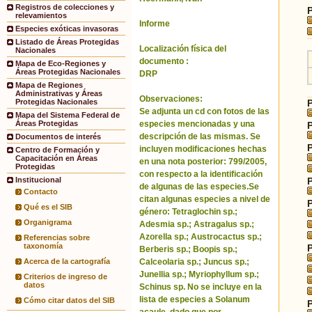
Registros de colecciones y
relevamientos
Informe
Especies exóticas invasoras
Listado de Áreas Protegidas
Localización física del
Nacionales
documento :
Mapa de Eco-Regiones y
Áreas Protegidas Nacionales
DRP
Mapa de Regiones
Administrativas y Áreas
Observaciones:
Protegidas Nacionales
Se adjunta un cd con fotos de las
Mapa del Sistema Federal de
especies mencionadas y una
Áreas Protegidas
descripción de las mismas. Se
Documentos de interés
incluyen modificaciones hechas
Centro de Formación y
Capacitación en Áreas
en una nota posterior: 799/2005,
Protegidas
con respecto a la identificación
Institucional
de algunas de las especies.Se
Contacto
citan algunas especies a nivel de
Qué es el SIB
género: Tetraglochin sp.;
Organigrama
Adesmia sp.; Astragalus sp.;
Azorella sp.; Austrocactus sp.;
Referencias sobre
taxonomía
Berberis sp.; Boopis sp.;
Calceolaria sp.; Juncus sp.;
Acerca de la cartografía
Junellia sp.; Myriophyllum sp.;
Criterios de ingreso de
datos
Schinus sp. No se incluye en la
lista de especies a Solanum
Cómo citar datos del SIB