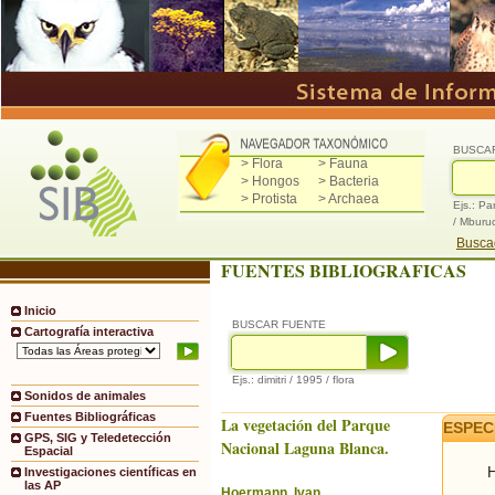
BUSCA
> Flora
> Fauna
> Hongos
> Bacteria
> Protista
> Archaea
Ejs.: Pa
/ Mburu
Buscad
FUENTES BIBLIOGRAFICAS
Inicio
BUSCAR FUENTE
Cartografía interactiva
Ejs.: dimitri / 1995 / flora
Sonidos de animales
Fuentes Bibliográficas
La vegetación del Parque
ESPEC
GPS, SIG y Teledetección
Nacional Laguna Blanca.
Espacial
H
Investigaciones científicas en
las AP
Hoermann, Ivan