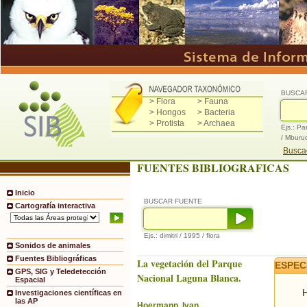
BUSCA
> Flora
> Fauna
> Hongos
> Bacteria
> Protista
> Archaea
Ejs.: Pa
/ Mburu
Buscad
FUENTES BIBLIOGRAFICAS
Inicio
BUSCAR FUENTE
Cartografía interactiva
Ejs.: dimitri / 1995 / flora
Sonidos de animales
Fuentes Bibliográficas
La vegetación del Parque
ESPEC
GPS, SIG y Teledetección
Nacional Laguna Blanca.
Espacial
H
Investigaciones científicas en
las AP
Hoermann, Ivan