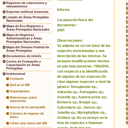
Registros de colecciones y
relevamientos
Informe
Especies exóticas invasoras
Listado de Áreas Protegidas
Localización física del
Nacionales
documento :
Mapa de Eco-Regiones y
Áreas Protegidas Nacionales
DRP
Mapa de Regiones
Administrativas y Áreas
Observaciones:
Protegidas Nacionales
Se adjunta un cd con fotos de las
Mapa del Sistema Federal de
especies mencionadas y una
Áreas Protegidas
descripción de las mismas. Se
Documentos de interés
incluyen modificaciones hechas
Centro de Formación y
Capacitación en Áreas
en una nota posterior: 799/2005,
Protegidas
con respecto a la identificación
Institucional
de algunas de las especies.Se
Contacto
citan algunas especies a nivel de
Qué es el SIB
género: Tetraglochin sp.;
Organigrama
Adesmia sp.; Astragalus sp.;
Azorella sp.; Austrocactus sp.;
Referencias sobre
taxonomía
Berberis sp.; Boopis sp.;
Calceolaria sp.; Juncus sp.;
Acerca de la cartografía
Junellia sp.; Myriophyllum sp.;
Criterios de ingreso de
datos
Schinus sp. No se incluye en la
lista de especies a Solanum
Cómo citar datos del SIB