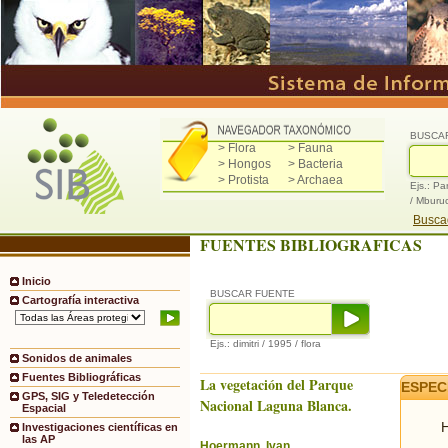
BUSCA
> Flora
> Fauna
> Hongos
> Bacteria
> Protista
> Archaea
Ejs.: Pa
/ Mburu
Buscad
FUENTES BIBLIOGRAFICAS
Inicio
BUSCAR FUENTE
Cartografía interactiva
Ejs.: dimitri / 1995 / flora
Sonidos de animales
Fuentes Bibliográficas
La vegetación del Parque
ESPEC
GPS, SIG y Teledetección
Nacional Laguna Blanca.
Espacial
H
Investigaciones científicas en
las AP
Hoermann, Ivan