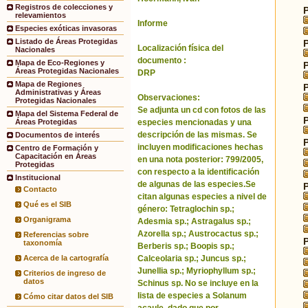
Registros de colecciones y
relevamientos
Informe
Especies exóticas invasoras
Listado de Áreas Protegidas
Localización física del
Nacionales
documento :
Mapa de Eco-Regiones y
Áreas Protegidas Nacionales
DRP
Mapa de Regiones
Administrativas y Áreas
Observaciones:
Protegidas Nacionales
Se adjunta un cd con fotos de las
Mapa del Sistema Federal de
especies mencionadas y una
Áreas Protegidas
descripción de las mismas. Se
Documentos de interés
incluyen modificaciones hechas
Centro de Formación y
Capacitación en Áreas
en una nota posterior: 799/2005,
Protegidas
con respecto a la identificación
Institucional
de algunas de las especies.Se
Contacto
citan algunas especies a nivel de
Qué es el SIB
género: Tetraglochin sp.;
Organigrama
Adesmia sp.; Astragalus sp.;
Azorella sp.; Austrocactus sp.;
Referencias sobre
taxonomía
Berberis sp.; Boopis sp.;
Calceolaria sp.; Juncus sp.;
Acerca de la cartografía
Junellia sp.; Myriophyllum sp.;
Criterios de ingreso de
datos
Schinus sp. No se incluye en la
lista de especies a Solanum
Cómo citar datos del SIB