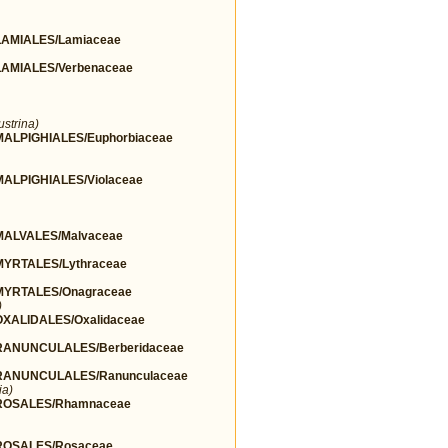
AMIALES/Lamiaceae
AMIALES/Verbenaceae
ustrina)
LPIGHIALES/Euphorbiaceae
LPIGHIALES/Violaceae
ALVALES/Malvaceae
YRTALES/Lythraceae
YRTALES/Onagraceae
)
ALIDALES/Oxalidaceae
ANUNCULALES/Berberidaceae
ANUNCULALES/Ranunculaceae
ia)
ROSALES/Rhamnaceae
OSALES/Rosaceae