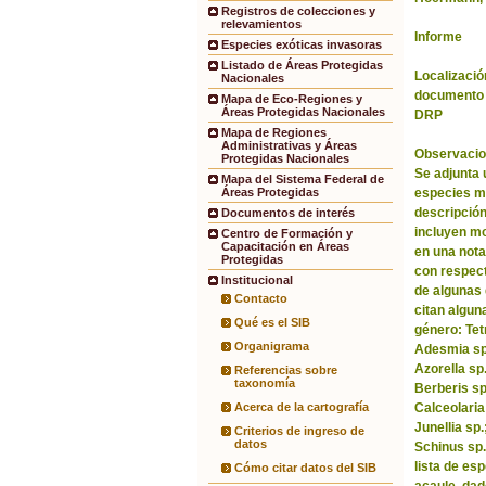
Registros de colecciones y
relevamientos
Informe
Especies exóticas invasoras
Listado de Áreas Protegidas
Localización
Nacionales
documento 
Mapa de Eco-Regiones y
Áreas Protegidas Nacionales
DRP
Mapa de Regiones
Administrativas y Áreas
Observacio
Protegidas Nacionales
Se adjunta 
Mapa del Sistema Federal de
especies m
Áreas Protegidas
descripción
Documentos de interés
incluyen m
Centro de Formación y
Capacitación en Áreas
en una nota
Protegidas
con respect
Institucional
de algunas 
Contacto
citan algun
Qué es el SIB
género: Tet
Organigrama
Adesmia sp.
Azorella sp
Referencias sobre
taxonomía
Berberis sp
Calceolaria
Acerca de la cartografía
Junellia sp
Criterios de ingreso de
datos
Schinus sp.
lista de es
Cómo citar datos del SIB