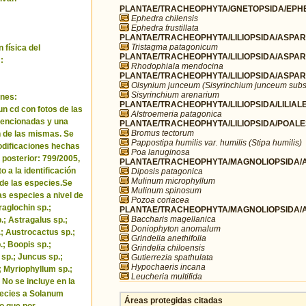
PLANTAE/TRACHEOPHYTA/GNETOPSIDA/EPHE
Ephedra chilensis
Ephedra frustillata
PLANTAE/TRACHEOPHYTA/LILIOPSIDA/ASPARA
Tristagma patagonicum
 física del
PLANTAE/TRACHEOPHYTA/LILIOPSIDA/ASPARA
:
Rhodophiala mendocina
PLANTAE/TRACHEOPHYTA/LILIOPSIDA/ASPARA
Olsynium junceum (Sisyrinchium junceum subs
Sisyrinchium arenarium
nes:
PLANTAE/TRACHEOPHYTA/LILIOPSIDA/LILIALES
un cd con fotos de las
Alstroemeria patagonica
encionadas y una
PLANTAE/TRACHEOPHYTA/LILIOPSIDA/POALE
Bromus tectorum
 de las mismas. Se
Pappostipa humilis var. humilis (Stipa humilis)
odificaciones hechas
Poa lanuginosa
 posterior: 799/2005,
PLANTAE/TRACHEOPHYTA/MAGNOLIOPSIDA/AP
o a la identificación
Diposis patagonica
Mulinum microphyllum
de las especies.Se
Mulinum spinosum
as especies a nivel de
Pozoa coriacea
raglochin sp.;
PLANTAE/TRACHEOPHYTA/MAGNOLIOPSIDA/A
Baccharis magellanica
; Astragalus sp.;
Doniophyton anomalum
.; Austrocactus sp.;
Grindelia anethifolia
.; Boopis sp.;
Grindelia chiloensis
 sp.; Juncus sp.;
Gutierrezia spathulata
Hypochaeris incana
.; Myriophyllum sp.;
Leucheria multifida
 No se incluye en la
pecies a Solanum
Áreas protegidas citadas