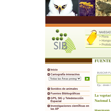
> Flora
> Hongo
> Protist
FUENTE
Inicio
BUSCAR F
Cartografía interactiva
Ejs.: dimitri 
Sonidos de animales
Fuentes Bibliográficas
La vegetac
GPS, SIG y Teledetección
Nacional 
Espacial
Investigaciones científicas en
las AP
Hoermann, 