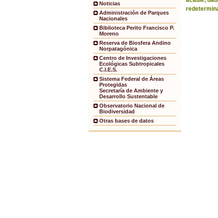
acaule, dad
Noticias
redetermina
Administración de Parques
Nacionales
Biblioteca Perito Francisco P.
Moreno
Reserva de Biosfera Andino
Norpatagónica
Centro de Investigaciones
Ecológicas Subtropicales
C.I.E.S.
Sistema Federal de Áreas
Protegidas
Secretaría de Ambiente y
Desarrollo Sustentable
Observatorio Nacional de
Biodiversidad
Otras bases de datos