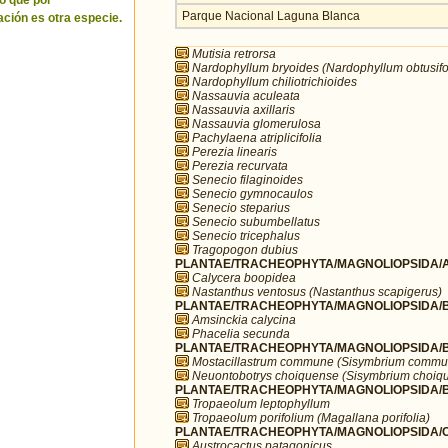
o que por
Parque Nacional Laguna Blanca
ción es otra especie.
Mutisia retrorsa
Nardophyllum bryoides (Nardophyllum obtusifo
Nardophyllum chiliotrichioides
Nassauvia aculeata
Nassauvia axillaris
Nassauvia glomerulosa
Pachylaena atriplicifolia
Perezia linearis
Perezia recurvata
Senecio filaginoides
Senecio gymnocaulos
Senecio steparius
Senecio subumbellatus
Senecio tricephalus
Tragopogon dubius
PLANTAE/TRACHEOPHYTA/MAGNOLIOPSIDA/A
Calycera boopidea
Nastanthus ventosus (Nastanthus scapigerus)
PLANTAE/TRACHEOPHYTA/MAGNOLIOPSIDA/B
Amsinckia calycina
Phacelia secunda
PLANTAE/TRACHEOPHYTA/MAGNOLIOPSIDA/B
Mostacillastrum commune (Sisymbrium commu
Neuontobotrys choiquense (Sisymbrium choiq
PLANTAE/TRACHEOPHYTA/MAGNOLIOPSIDA/BR
Tropaeolum leptophyllum
Tropaeolum porifolium (Magallana porifolia)
PLANTAE/TRACHEOPHYTA/MAGNOLIOPSIDA/C
Austrocactus patagonicus