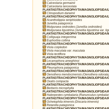
Calceolaria germainii
Calceolaria lanceolata
PLANTAE/TRACHEOPHYTA/MAGNOLIOPSIDA/L
Clinopodium darwinii
PLANTAE/TRACHEOPHYTA/MAGNOLIOPSIDA/L
Acantholippia seriphioides
Junellia patagonica
Mulguraea cedroides (Junellia cedroides)
Mulguraea ligustrina (Junellia ligustrina var. lig
PLANTAE/TRACHEOPHYTA/MAGNOLIOPSIDA/MA
Colliguaja integerrima
Euphorbia collina
PLANTAE/TRACHEOPHYTA/MAGNOLIOPSIDA/MA
Viola cotyledon
Viola maculata var. maculata
Viola tectiflora
PLANTAE/TRACHEOPHYTA/MAGNOLIOPSIDA/M
Lecanophora ameghinoi
PLANTAE/TRACHEOPHYTA/MAGNOLIOPSIDA/M
Pleurophora patagonica
PLANTAE/TRACHEOPHYTA/MAGNOLIOPSIDA/M
Oenothera mendocinensis (Oenothera odorata
PLANTAE/TRACHEOPHYTA/MAGNOLIOPSIDA/OX
Oxalis compacta
PLANTAE/TRACHEOPHYTA/MAGNOLIOPSIDA/R
Berberis microphylla
PLANTAE/TRACHEOPHYTA/MAGNOLIOPSIDA/R
Halerpestes cymbalaria (Ranunculus cymbalar
PLANTAE/TRACHEOPHYTA/MAGNOLIOPSIDA/
Ochetophila trinervis (Discaria trinervis)
Retanilla patagonica
PLANTAE/TRACHEOPHYTA/MAGNOLIOPSIDA/R