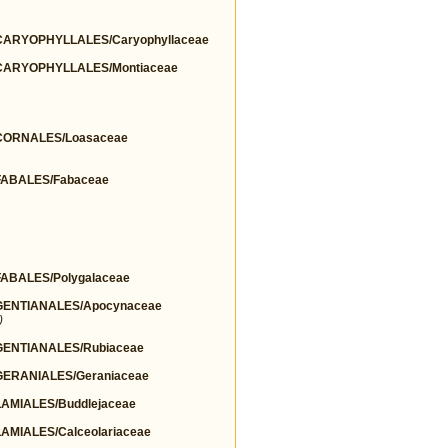
ARYOPHYLLALES/Caryophyllaceae
ARYOPHYLLALES/Montiaceae
ORNALES/Loasaceae
ABALES/Fabaceae
BALES/Polygalaceae
ENTIANALES/Apocynaceae
)
ENTIANALES/Rubiaceae
ERANIALES/Geraniaceae
MIALES/Buddlejaceae
MIALES/Calceolariaceae