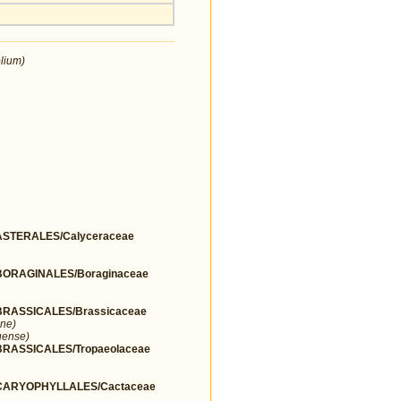
lium)
STERALES/Calyceraceae
ORAGINALES/Boraginaceae
RASSICALES/Brassicaceae
ne)
uense)
ASSICALES/Tropaeolaceae
ARYOPHYLLALES/Cactaceae