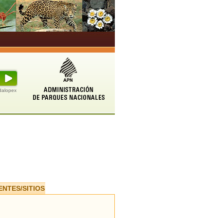
udalopex
ENTES/SITIOS