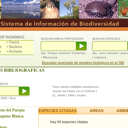
BUSCAR AREAS PROTEGIDAS
BUSCAR ESPECIES
> Fauna
s
> Bacteria
a
> Archaea
Ejs.: Parque nacional / Corrientes
Ejs.: zorro colorado / pse
/ Mburucuya
/ culpaeus
Buscador avanzado de registros biológicos en el SIB
S BIBLIOGRAFICAS
UENTE
Para criterios múltiples simultáneos,
separe las frases con el símbolo |
Ej.: dimitri | 1964 | anales
/ 1995 / flora
ión del Parque
ESPECIES CITADAS
AREAS
AMBI
Laguna Blanca.
Hay 94 especies citadas
Ivan