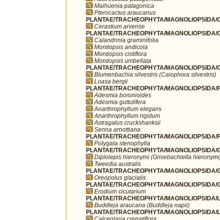
Maihuenia patagonica
Pterocactus araucanus
PLANTAE/TRACHEOPHYTA/MAGNOLIOPSIDA/C
Cerastium arvense
PLANTAE/TRACHEOPHYTA/MAGNOLIOPSIDA/C
Calandrinia graminifolia
Montiopsis andicola
Montiopsis cistiflora
Montiopsis umbellata
PLANTAE/TRACHEOPHYTA/MAGNOLIOPSIDA/C
Blumenbachia silvestris (Caiophora silvestris)
Loasa bergii
PLANTAE/TRACHEOPHYTA/MAGNOLIOPSIDA/F
Adesmia boronioides
Adesmia guttulifera
Anarthrophyllum elegans
Anarthrophyllum rigidum
Astragalus cruckshanksii
Senna arnottiana
PLANTAE/TRACHEOPHYTA/MAGNOLIOPSIDA/FA
Polygala stenophylla
PLANTAE/TRACHEOPHYTA/MAGNOLIOPSIDA/G
Diplolepis hieronymi (Grisebachiella hieronymi
Tweedia australis
PLANTAE/TRACHEOPHYTA/MAGNOLIOPSIDA/G
Oreopolus glacialis
PLANTAE/TRACHEOPHYTA/MAGNOLIOPSIDA/G
Erodium cicutarium
PLANTAE/TRACHEOPHYTA/MAGNOLIOPSIDA/LA
Buddleja araucana (Buddleja napii)
PLANTAE/TRACHEOPHYTA/MAGNOLIOPSIDA/LA
Calceolaria crenatiflora