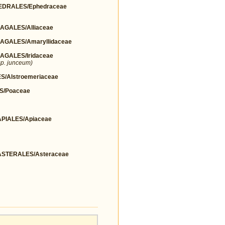
DRALES/Ephedraceae
GALES/Alliaceae
GALES/Amaryllidaceae
GALES/Iridaceae
p. junceum)
/Alstroemeriaceae
S/Poaceae
IALES/Apiaceae
STERALES/Asteraceae