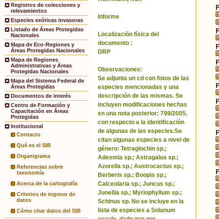
Registros de colecciones y
relevamientos
Informe
Especies exóticas invasoras
Listado de Áreas Protegidas
Localización física del
Nacionales
documento :
Mapa de Eco-Regiones y
Áreas Protegidas Nacionales
DRP
Mapa de Regiones
Administrativas y Áreas
Observaciones:
Protegidas Nacionales
Se adjunta un cd con fotos de las
Mapa del Sistema Federal de
especies mencionadas y una
Áreas Protegidas
descripción de las mismas. Se
Documentos de interés
incluyen modificaciones hechas
Centro de Formación y
Capacitación en Áreas
en una nota posterior: 799/2005,
Protegidas
con respecto a la identificación
Institucional
de algunas de las especies.Se
Contacto
citan algunas especies a nivel de
Qué es el SIB
género: Tetraglochin sp.;
Organigrama
Adesmia sp.; Astragalus sp.;
Azorella sp.; Austrocactus sp.;
Referencias sobre
taxonomía
Berberis sp.; Boopis sp.;
Calceolaria sp.; Juncus sp.;
Acerca de la cartografía
Junellia sp.; Myriophyllum sp.;
Criterios de ingreso de
datos
Schinus sp. No se incluye en la
lista de especies a Solanum
Cómo citar datos del SIB