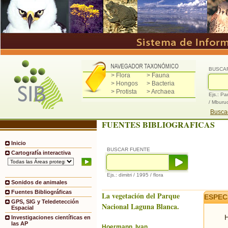
BUSCA
> Flora
> Fauna
> Hongos
> Bacteria
> Protista
> Archaea
Ejs.: Pa
/ Mburu
Buscad
FUENTES BIBLIOGRAFICAS
Inicio
BUSCAR FUENTE
Cartografía interactiva
Ejs.: dimitri / 1995 / flora
Sonidos de animales
Fuentes Bibliográficas
La vegetación del Parque
ESPEC
GPS, SIG y Teledetección
Nacional Laguna Blanca.
Espacial
H
Investigaciones científicas en
las AP
Hoermann, Ivan