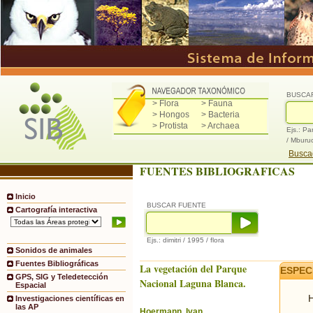
BUSCA
> Flora
> Fauna
> Hongos
> Bacteria
> Protista
> Archaea
Ejs.: Pa
/ Mburu
Buscad
FUENTES BIBLIOGRAFICAS
Inicio
BUSCAR FUENTE
Cartografía interactiva
Ejs.: dimitri / 1995 / flora
Sonidos de animales
Fuentes Bibliográficas
La vegetación del Parque
ESPEC
GPS, SIG y Teledetección
Nacional Laguna Blanca.
Espacial
H
Investigaciones científicas en
las AP
Hoermann, Ivan