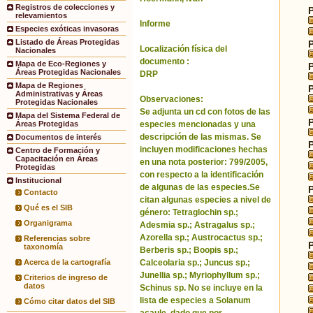
Registros de colecciones y
relevamientos
Informe
Especies exóticas invasoras
Listado de Áreas Protegidas
Localización física del
Nacionales
documento :
Mapa de Eco-Regiones y
Áreas Protegidas Nacionales
DRP
Mapa de Regiones
Administrativas y Áreas
Observaciones:
Protegidas Nacionales
Se adjunta un cd con fotos de las
Mapa del Sistema Federal de
especies mencionadas y una
Áreas Protegidas
descripción de las mismas. Se
Documentos de interés
incluyen modificaciones hechas
Centro de Formación y
Capacitación en Áreas
en una nota posterior: 799/2005,
Protegidas
con respecto a la identificación
Institucional
de algunas de las especies.Se
Contacto
citan algunas especies a nivel de
Qué es el SIB
género: Tetraglochin sp.;
Organigrama
Adesmia sp.; Astragalus sp.;
Azorella sp.; Austrocactus sp.;
Referencias sobre
taxonomía
Berberis sp.; Boopis sp.;
Calceolaria sp.; Juncus sp.;
Acerca de la cartografía
Junellia sp.; Myriophyllum sp.;
Criterios de ingreso de
datos
Schinus sp. No se incluye en la
lista de especies a Solanum
Cómo citar datos del SIB