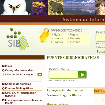
BUSCA
> Flora
> Fauna
> Hongos
> Bacteria
> Protista
> Archaea
Ejs.: Pa
/ Mburu
Buscad
FUENTES BIBLIOGRAFICAS
Inicio
BUSCAR FUENTE
Cartografía interactiva
Ejs.: dimitri / 1995 / flora
Sonidos de animales
Fuentes Bibliográficas
La vegetación del Parque
ESPEC
GPS, SIG y Teledetección
Nacional Laguna Blanca.
Espacial
H
Investigaciones científicas en
las AP
Hoermann, Ivan