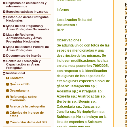
Registros de colecciones y
relevamientos
Informe
Especies exóticas invasoras
Listado de Áreas Protegidas
Localización física del
Nacionales
documento :
Mapa de Eco-Regiones y
Áreas Protegidas Nacionales
DRP
Mapa de Regiones
Administrativas y Áreas
Observaciones:
Protegidas Nacionales
Se adjunta un cd con fotos de las
Mapa del Sistema Federal de
especies mencionadas y una
Áreas Protegidas
descripción de las mismas. Se
Documentos de interés
incluyen modificaciones hechas
Centro de Formación y
Capacitación en Áreas
en una nota posterior: 799/2005,
Protegidas
con respecto a la identificación
Institucional
de algunas de las especies.Se
Contacto
citan algunas especies a nivel de
Qué es el SIB
género: Tetraglochin sp.;
Organigrama
Adesmia sp.; Astragalus sp.;
Azorella sp.; Austrocactus sp.;
Referencias sobre
taxonomía
Berberis sp.; Boopis sp.;
Calceolaria sp.; Juncus sp.;
Acerca de la cartografía
Junellia sp.; Myriophyllum sp.;
Criterios de ingreso de
datos
Schinus sp. No se incluye en la
lista de especies a Solanum
Cómo citar datos del SIB