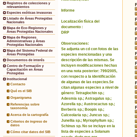
Registros de colecciones y
relevamientos
Informe
Especies exóticas invasoras
Listado de Áreas Protegidas
Localización física del
Nacionales
documento :
Mapa de Eco-Regiones y
Áreas Protegidas Nacionales
DRP
Mapa de Regiones
Administrativas y Áreas
Observaciones:
Protegidas Nacionales
Se adjunta un cd con fotos de las
Mapa del Sistema Federal de
especies mencionadas y una
Áreas Protegidas
descripción de las mismas. Se
Documentos de interés
incluyen modificaciones hechas
Centro de Formación y
Capacitación en Áreas
en una nota posterior: 799/2005,
Protegidas
con respecto a la identificación
Institucional
de algunas de las especies.Se
Contacto
citan algunas especies a nivel de
Qué es el SIB
género: Tetraglochin sp.;
Organigrama
Adesmia sp.; Astragalus sp.;
Azorella sp.; Austrocactus sp.;
Referencias sobre
taxonomía
Berberis sp.; Boopis sp.;
Calceolaria sp.; Juncus sp.;
Acerca de la cartografía
Junellia sp.; Myriophyllum sp.;
Criterios de ingreso de
datos
Schinus sp. No se incluye en la
lista de especies a Solanum
Cómo citar datos del SIB