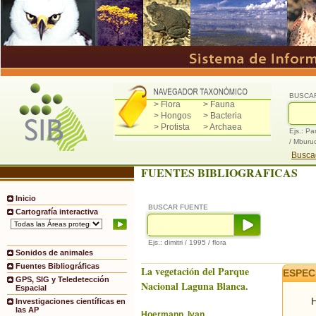
BUSCA
> Flora
> Fauna
> Hongos
> Bacteria
> Protista
> Archaea
Ejs.: Pa
/ Mburu
Buscad
FUENTES BIBLIOGRAFICAS
Inicio
BUSCAR FUENTE
Cartografía interactiva
Ejs.: dimitri / 1995 / flora
Sonidos de animales
Fuentes Bibliográficas
La vegetación del Parque
ESPEC
GPS, SIG y Teledetección
Nacional Laguna Blanca.
Espacial
H
Investigaciones científicas en
las AP
Hoermann, Ivan