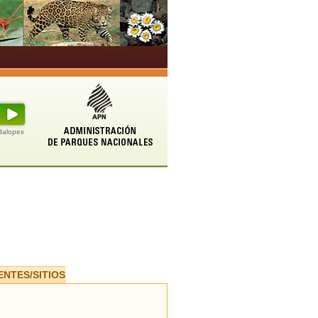
udalopex
ENTES/SITIOS