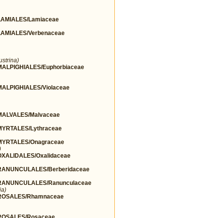
AMIALES/Lamiaceae
AMIALES/Verbenaceae
ustrina)
LPIGHIALES/Euphorbiaceae
LPIGHIALES/Violaceae
ALVALES/Malvaceae
YRTALES/Lythraceae
YRTALES/Onagraceae
)
ALIDALES/Oxalidaceae
ANUNCULALES/Berberidaceae
ANUNCULALES/Ranunculaceae
ia)
ROSALES/Rhamnaceae
OSALES/Rosaceae