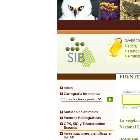
> Flora
> Hongo
> Protist
FUENTE
Inicio
BUSCAR F
Cartografía interactiva
Ejs.: dimitri 
Sonidos de animales
Fuentes Bibliográficas
La vegetac
GPS, SIG y Teledetección
Nacional 
Espacial
Investigaciones científicas en
las AP
Hoermann, 