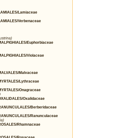
AMIALES/Lamiaceae
AMIALES/Verbenaceae
ustrina)
LPIGHIALES/Euphorbiaceae
LPIGHIALES/Violaceae
ALVALES/Malvaceae
YRTALES/Lythraceae
YRTALES/Onagraceae
)
ALIDALES/Oxalidaceae
ANUNCULALES/Berberidaceae
ANUNCULALES/Ranunculaceae
ia)
ROSALES/Rhamnaceae
OSALES/Rosaceae