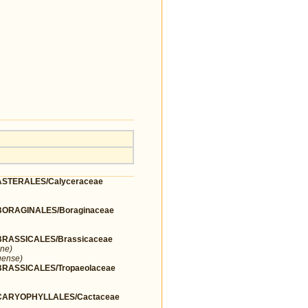
STERALES/Calyceraceae
ORAGINALES/Boraginaceae
RASSICALES/Brassicaceae
ne)
uense)
ASSICALES/Tropaeolaceae
ARYOPHYLLALES/Cactaceae