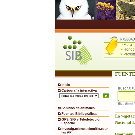
> Flora
> Hongo
> Protist
FUENTE
Inicio
BUSCAR F
Cartografía interactiva
Ejs.: dimitri 
Sonidos de animales
Fuentes Bibliográficas
La vegetac
GPS, SIG y Teledetección
Nacional 
Espacial
Investigaciones científicas en
las AP
Hoermann, 