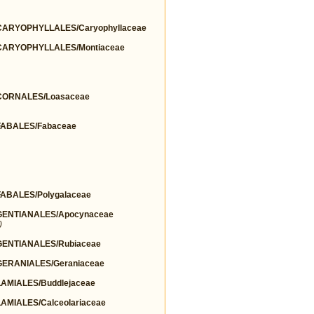
ARYOPHYLLALES/Caryophyllaceae
ARYOPHYLLALES/Montiaceae
ORNALES/Loasaceae
ABALES/Fabaceae
BALES/Polygalaceae
ENTIANALES/Apocynaceae
)
ENTIANALES/Rubiaceae
ERANIALES/Geraniaceae
MIALES/Buddlejaceae
MIALES/Calceolariaceae