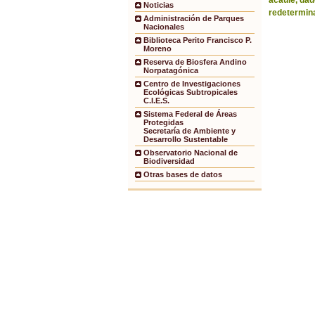
acaule, dad
Noticias
redetermina
Administración de Parques
Nacionales
Biblioteca Perito Francisco P.
Moreno
Reserva de Biosfera Andino
Norpatagónica
Centro de Investigaciones
Ecológicas Subtropicales
C.I.E.S.
Sistema Federal de Áreas
Protegidas
Secretaría de Ambiente y
Desarrollo Sustentable
Observatorio Nacional de
Biodiversidad
Otras bases de datos