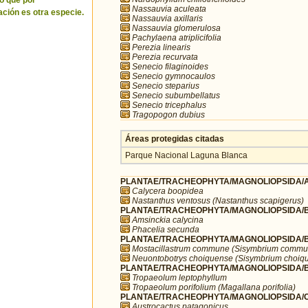
o que por
Nassauvia aculeata
ción es otra especie.
Nassauvia axillaris
Nassauvia glomerulosa
Pachylaena atriplicifolia
Perezia linearis
Perezia recurvata
Senecio filaginoides
Senecio gymnocaulos
Senecio steparius
Senecio subumbellatus
Senecio tricephalus
Tragopogon dubius
Áreas protegidas citadas
Parque Nacional Laguna Blanca
PLANTAE/TRACHEOPHYTA/MAGNOLIOPSIDA/A
Calycera boopidea
Nastanthus ventosus (Nastanthus scapigerus)
PLANTAE/TRACHEOPHYTA/MAGNOLIOPSIDA/B
Amsinckia calycina
Phacelia secunda
PLANTAE/TRACHEOPHYTA/MAGNOLIOPSIDA/B
Mostacillastrum commune (Sisymbrium commu
Neuontobotrys choiquense (Sisymbrium choiq
PLANTAE/TRACHEOPHYTA/MAGNOLIOPSIDA/BR
Tropaeolum leptophyllum
Tropaeolum porifolium (Magallana porifolia)
PLANTAE/TRACHEOPHYTA/MAGNOLIOPSIDA/C
Austrocactus patagonicus