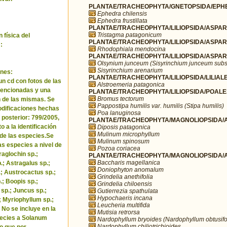
PLANTAE/TRACHEOPHYTA/GNETOPSIDA/EPHE
Ephedra chilensis
Ephedra frustillata
PLANTAE/TRACHEOPHYTA/LILIOPSIDA/ASPARA
Tristagma patagonicum
 física del
PLANTAE/TRACHEOPHYTA/LILIOPSIDA/ASPARA
:
Rhodophiala mendocina
PLANTAE/TRACHEOPHYTA/LILIOPSIDA/ASPARA
Olsynium junceum (Sisyrinchium junceum subs
Sisyrinchium arenarium
nes:
PLANTAE/TRACHEOPHYTA/LILIOPSIDA/LILIALES
un cd con fotos de las
Alstroemeria patagonica
encionadas y una
PLANTAE/TRACHEOPHYTA/LILIOPSIDA/POALE
Bromus tectorum
 de las mismas. Se
Pappostipa humilis var. humilis (Stipa humilis)
odificaciones hechas
Poa lanuginosa
 posterior: 799/2005,
PLANTAE/TRACHEOPHYTA/MAGNOLIOPSIDA/AP
o a la identificación
Diposis patagonica
Mulinum microphyllum
de las especies.Se
Mulinum spinosum
as especies a nivel de
Pozoa coriacea
raglochin sp.;
PLANTAE/TRACHEOPHYTA/MAGNOLIOPSIDA/A
Baccharis magellanica
; Astragalus sp.;
Doniophyton anomalum
.; Austrocactus sp.;
Grindelia anethifolia
.; Boopis sp.;
Grindelia chiloensis
 sp.; Juncus sp.;
Gutierrezia spathulata
Hypochaeris incana
.; Myriophyllum sp.;
Leucheria multifida
 No se incluye en la
Mutisia retrorsa
pecies a Solanum
Nardophyllum bryoides (Nardophyllum obtusifo
Nardophyllum chiliotrichioides