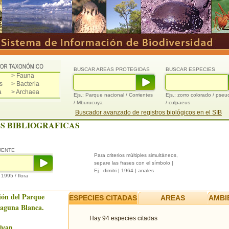
BUSCAR AREAS PROTEGIDAS
BUSCAR ESPECIES
> Fauna
s
> Bacteria
a
> Archaea
Ejs.: Parque nacional / Corrientes
Ejs.: zorro colorado / pse
/ Mburucuya
/ culpaeus
Buscador avanzado de registros biológicos en el SIB
S BIBLIOGRAFICAS
UENTE
Para criterios múltiples simultáneos,
separe las frases con el símbolo |
Ej.: dimitri | 1964 | anales
/ 1995 / flora
ión del Parque
ESPECIES CITADAS
AREAS
AMBI
Laguna Blanca.
Hay 94 especies citadas
Ivan