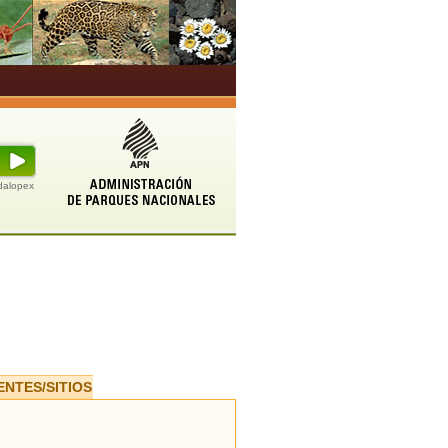
udalopex
ENTES/SITIOS