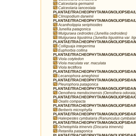
Calceolaria germainii
Calceolaria lanceolata
PLANTAE/TRACHEOPHYTA/MAGNOLIOPSIDA/L
Clinopodium darwinii
PLANTAE/TRACHEOPHYTA/MAGNOLIOPSIDA/L
Acantholippia seriphioides
Junellia patagonica
Mulguraea cedroides (Junellia cedroides)
Mulguraea ligustrina (Junellia ligustrina var. lig
PLANTAE/TRACHEOPHYTA/MAGNOLIOPSIDA/MA
Colliguaja integerrima
Euphorbia collina
PLANTAE/TRACHEOPHYTA/MAGNOLIOPSIDA/MA
Viola cotyledon
Viola maculata var. maculata
Viola tectiflora
PLANTAE/TRACHEOPHYTA/MAGNOLIOPSIDA/M
Lecanophora ameghinoi
PLANTAE/TRACHEOPHYTA/MAGNOLIOPSIDA/M
Pleurophora patagonica
PLANTAE/TRACHEOPHYTA/MAGNOLIOPSIDA/M
Oenothera mendocinensis (Oenothera odorata
PLANTAE/TRACHEOPHYTA/MAGNOLIOPSIDA/OX
Oxalis compacta
PLANTAE/TRACHEOPHYTA/MAGNOLIOPSIDA/R
Berberis microphylla
PLANTAE/TRACHEOPHYTA/MAGNOLIOPSIDA/R
Halerpestes cymbalaria (Ranunculus cymbalar
PLANTAE/TRACHEOPHYTA/MAGNOLIOPSIDA/
Ochetophila trinervis (Discaria trinervis)
Retanilla patagonica
PLANTAE/TRACHEOPHYTA/MAGNOLIOPSIDA/R