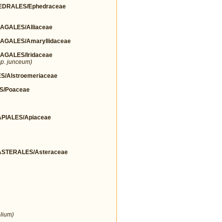
DRALES/Ephedraceae
GALES/Alliaceae
GALES/Amaryllidaceae
GALES/Iridaceae
p. junceum)
/Alstroemeriaceae
S/Poaceae
IALES/Apiaceae
STERALES/Asteraceae
lium)