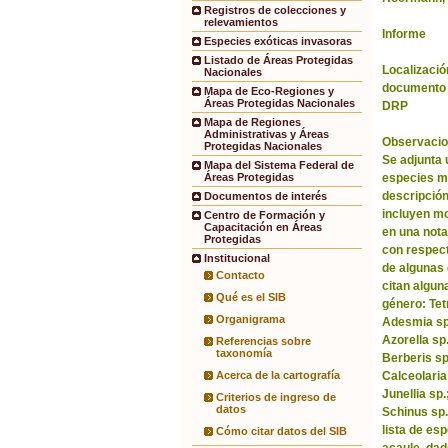
Registros de colecciones y
relevamientos
Informe
Especies exóticas invasoras
Listado de Áreas Protegidas
Localización
Nacionales
documento 
Mapa de Eco-Regiones y
Áreas Protegidas Nacionales
DRP
Mapa de Regiones
Administrativas y Áreas
Observacio
Protegidas Nacionales
Se adjunta 
Mapa del Sistema Federal de
especies m
Áreas Protegidas
descripción
Documentos de interés
incluyen m
Centro de Formación y
Capacitación en Áreas
en una nota
Protegidas
con respect
Institucional
de algunas 
Contacto
citan algun
Qué es el SIB
género: Tet
Organigrama
Adesmia sp.
Azorella sp
Referencias sobre
taxonomía
Berberis sp
Calceolaria
Acerca de la cartografía
Junellia sp
Criterios de ingreso de
datos
Schinus sp.
lista de es
Cómo citar datos del SIB