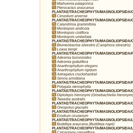
Maihuenia patagonica
Pterocactus araucanus
PLANTAE/TRACHEOPHYTA/MAGNOLIOPSIDA/C
Cerastium arvense
PLANTAE/TRACHEOPHYTA/MAGNOLIOPSIDA/C
Calandrinia graminifolia
Montiopsis andicola
Montiopsis cistiflora
Montiopsis umbellata
PLANTAE/TRACHEOPHYTA/MAGNOLIOPSIDA/C
Blumenbachia silvestris (Caiophora silvestris)
Loasa bergii
PLANTAE/TRACHEOPHYTA/MAGNOLIOPSIDA/F
Adesmia boronioides
Adesmia guttulifera
Anarthrophyllum elegans
Anarthrophyllum rigidum
Astragalus cruckshanksii
Senna arnottiana
PLANTAE/TRACHEOPHYTA/MAGNOLIOPSIDA/FA
Polygala stenophylla
PLANTAE/TRACHEOPHYTA/MAGNOLIOPSIDA/G
Diplolepis hieronymi (Grisebachiella hieronymi
Tweedia australis
PLANTAE/TRACHEOPHYTA/MAGNOLIOPSIDA/G
Oreopolus glacialis
PLANTAE/TRACHEOPHYTA/MAGNOLIOPSIDA/G
Erodium cicutarium
PLANTAE/TRACHEOPHYTA/MAGNOLIOPSIDA/LA
Buddleja araucana (Buddleja napii)
PLANTAE/TRACHEOPHYTA/MAGNOLIOPSIDA/LA
Calceolaria crenatiflora