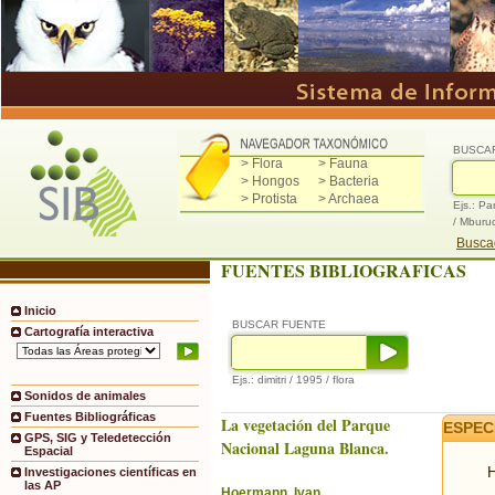
BUSCA
> Flora
> Fauna
> Hongos
> Bacteria
> Protista
> Archaea
Ejs.: Pa
/ Mburu
Buscad
FUENTES BIBLIOGRAFICAS
Inicio
BUSCAR FUENTE
Cartografía interactiva
Ejs.: dimitri / 1995 / flora
Sonidos de animales
Fuentes Bibliográficas
La vegetación del Parque
ESPEC
GPS, SIG y Teledetección
Nacional Laguna Blanca.
Espacial
H
Investigaciones científicas en
las AP
Hoermann, Ivan