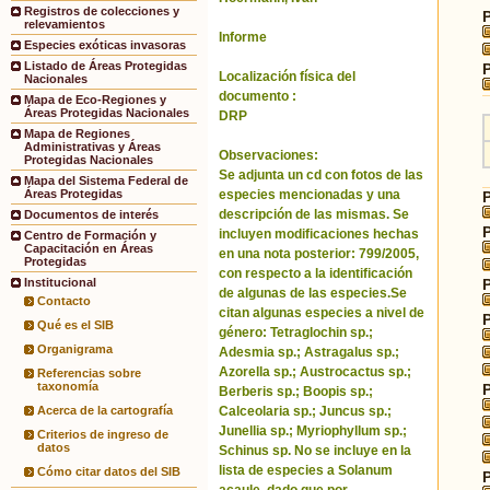
Registros de colecciones y
relevamientos
Informe
Especies exóticas invasoras
Listado de Áreas Protegidas
Localización física del
Nacionales
documento :
Mapa de Eco-Regiones y
Áreas Protegidas Nacionales
DRP
Mapa de Regiones
Administrativas y Áreas
Observaciones:
Protegidas Nacionales
Se adjunta un cd con fotos de las
Mapa del Sistema Federal de
especies mencionadas y una
Áreas Protegidas
descripción de las mismas. Se
Documentos de interés
incluyen modificaciones hechas
Centro de Formación y
Capacitación en Áreas
en una nota posterior: 799/2005,
Protegidas
con respecto a la identificación
Institucional
de algunas de las especies.Se
Contacto
citan algunas especies a nivel de
Qué es el SIB
género: Tetraglochin sp.;
Organigrama
Adesmia sp.; Astragalus sp.;
Azorella sp.; Austrocactus sp.;
Referencias sobre
taxonomía
Berberis sp.; Boopis sp.;
Calceolaria sp.; Juncus sp.;
Acerca de la cartografía
Junellia sp.; Myriophyllum sp.;
Criterios de ingreso de
datos
Schinus sp. No se incluye en la
lista de especies a Solanum
Cómo citar datos del SIB