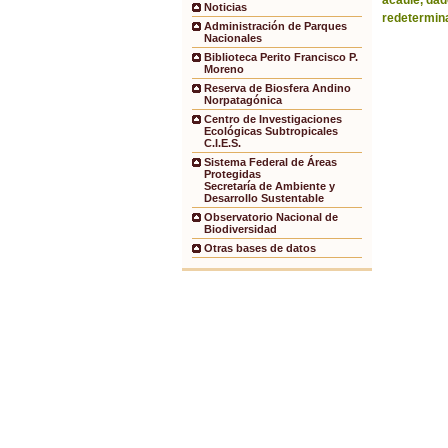
acaule, dad
Noticias
redetermina
Administración de Parques
Nacionales
Biblioteca Perito Francisco P.
Moreno
Reserva de Biosfera Andino
Norpatagónica
Centro de Investigaciones
Ecológicas Subtropicales
C.I.E.S.
Sistema Federal de Áreas
Protegidas
Secretaría de Ambiente y
Desarrollo Sustentable
Observatorio Nacional de
Biodiversidad
Otras bases de datos