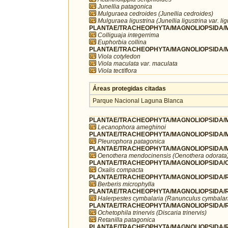
Junellia patagonica
Mulguraea cedroides (Junellia cedroides)
Mulguraea ligustrina (Junellia ligustrina var. lig
PLANTAE/TRACHEOPHYTA/MAGNOLIOPSIDA/MA
Colliguaja integerrima
Euphorbia collina
PLANTAE/TRACHEOPHYTA/MAGNOLIOPSIDA/MA
Viola cotyledon
Viola maculata var. maculata
Viola tectiflora
Áreas protegidas citadas
Parque Nacional Laguna Blanca
PLANTAE/TRACHEOPHYTA/MAGNOLIOPSIDA/M
Lecanophora ameghinoi
PLANTAE/TRACHEOPHYTA/MAGNOLIOPSIDA/M
Pleurophora patagonica
PLANTAE/TRACHEOPHYTA/MAGNOLIOPSIDA/M
Oenothera mendocinensis (Oenothera odorata
PLANTAE/TRACHEOPHYTA/MAGNOLIOPSIDA/OX
Oxalis compacta
PLANTAE/TRACHEOPHYTA/MAGNOLIOPSIDA/R
Berberis microphylla
PLANTAE/TRACHEOPHYTA/MAGNOLIOPSIDA/R
Halerpestes cymbalaria (Ranunculus cymbalar
PLANTAE/TRACHEOPHYTA/MAGNOLIOPSIDA/
Ochetophila trinervis (Discaria trinervis)
Retanilla patagonica
PLANTAE/TRACHEOPHYTA/MAGNOLIOPSIDA/R