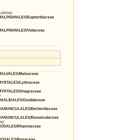
ustrina)
LPIGHIALES/Euphorbiaceae
LPIGHIALES/Violaceae
ALVALES/Malvaceae
YRTALES/Lythraceae
YRTALES/Onagraceae
)
ALIDALES/Oxalidaceae
ANUNCULALES/Berberidaceae
ANUNCULALES/Ranunculaceae
ia)
ROSALES/Rhamnaceae
OSALES/Rosaceae