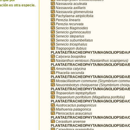
o que por
Nassauvia aculeata
ción es otra especie.
Nassauvia axillaris
Nassauvia glomerulosa
Pachylaena atriplicifolia
Perezia linearis
Perezia recurvata
Senecio filaginoides
Senecio gymnocaulos
Senecio steparius
Senecio subumbellatus
Senecio tricephalus
Tragopogon dubius
PLANTAE/TRACHEOPHYTA/MAGNOLIOPSIDA/A
Calycera boopidea
Nastanthus ventosus (Nastanthus scapigerus)
PLANTAE/TRACHEOPHYTA/MAGNOLIOPSIDA/B
Amsinckia calycina
Phacelia secunda
PLANTAE/TRACHEOPHYTA/MAGNOLIOPSIDA/B
Mostacillastrum commune (Sisymbrium commu
Neuontobotrys choiquense (Sisymbrium choiq
PLANTAE/TRACHEOPHYTA/MAGNOLIOPSIDA/BR
Tropaeolum leptophyllum
Tropaeolum porifolium (Magallana porifolia)
PLANTAE/TRACHEOPHYTA/MAGNOLIOPSIDA/C
Austrocactus patagonicus
Maihuenia patagonica
Pterocactus araucanus
PLANTAE/TRACHEOPHYTA/MAGNOLIOPSIDA/C
Cerastium arvense
PLANTAE/TRACHEOPHYTA/MAGNOLIOPSIDA/C
Calandrinia graminifolia