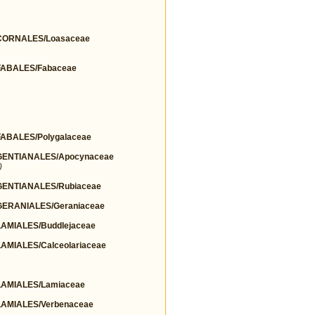
ORNALES/Loasaceae
ABALES/Fabaceae
BALES/Polygalaceae
ENTIANALES/Apocynaceae
)
ENTIANALES/Rubiaceae
ERANIALES/Geraniaceae
MIALES/Buddlejaceae
MIALES/Calceolariaceae
AMIALES/Lamiaceae
AMIALES/Verbenaceae