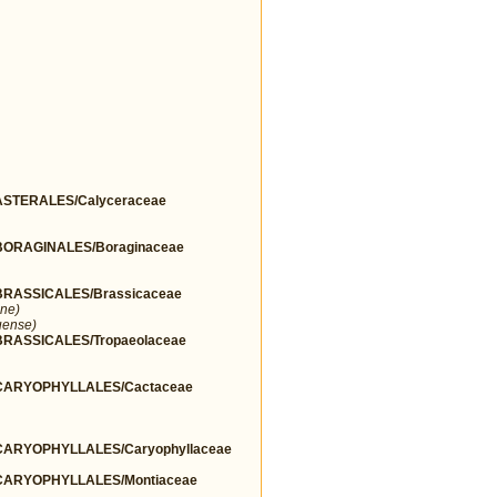
STERALES/Calyceraceae
ORAGINALES/Boraginaceae
RASSICALES/Brassicaceae
ne)
uense)
ASSICALES/Tropaeolaceae
ARYOPHYLLALES/Cactaceae
ARYOPHYLLALES/Caryophyllaceae
ARYOPHYLLALES/Montiaceae