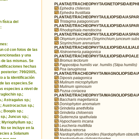
PLANTAE/TRACHEOPHYTA/GNETOPSIDA/EPHE
Ephedra chilensis
Ephedra frustillata
PLANTAE/TRACHEOPHYTA/LILIOPSIDA/ASPARA
Tristagma patagonicum
 física del
PLANTAE/TRACHEOPHYTA/LILIOPSIDA/ASPARA
:
Rhodophiala mendocina
PLANTAE/TRACHEOPHYTA/LILIOPSIDA/ASPARA
Olsynium junceum (Sisyrinchium junceum subs
Sisyrinchium arenarium
nes:
PLANTAE/TRACHEOPHYTA/LILIOPSIDA/LILIALES
un cd con fotos de las
Alstroemeria patagonica
encionadas y una
PLANTAE/TRACHEOPHYTA/LILIOPSIDA/POALE
Bromus tectorum
 de las mismas. Se
Pappostipa humilis var. humilis (Stipa humilis)
odificaciones hechas
Poa lanuginosa
 posterior: 799/2005,
PLANTAE/TRACHEOPHYTA/MAGNOLIOPSIDA/AP
o a la identificación
Diposis patagonica
Mulinum microphyllum
de las especies.Se
Mulinum spinosum
as especies a nivel de
Pozoa coriacea
raglochin sp.;
PLANTAE/TRACHEOPHYTA/MAGNOLIOPSIDA/A
Baccharis magellanica
; Astragalus sp.;
Doniophyton anomalum
.; Austrocactus sp.;
Grindelia anethifolia
.; Boopis sp.;
Grindelia chiloensis
 sp.; Juncus sp.;
Gutierrezia spathulata
Hypochaeris incana
.; Myriophyllum sp.;
Leucheria multifida
 No se incluye en la
Mutisia retrorsa
pecies a Solanum
Nardophyllum bryoides (Nardophyllum obtusifo
Nardophyllum chiliotrichioides