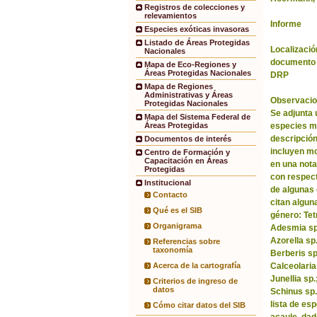
Registros de colecciones y
relevamientos
Informe
Especies exóticas invasoras
Listado de Áreas Protegidas
Localización
Nacionales
documento 
Mapa de Eco-Regiones y
Áreas Protegidas Nacionales
DRP
Mapa de Regiones
Administrativas y Áreas
Observacio
Protegidas Nacionales
Se adjunta 
Mapa del Sistema Federal de
especies m
Áreas Protegidas
descripción
Documentos de interés
incluyen m
Centro de Formación y
Capacitación en Áreas
en una nota
Protegidas
con respect
Institucional
de algunas 
Contacto
citan algun
Qué es el SIB
género: Tet
Organigrama
Adesmia sp.
Azorella sp
Referencias sobre
taxonomía
Berberis sp
Calceolaria
Acerca de la cartografía
Junellia sp
Criterios de ingreso de
datos
Schinus sp.
lista de es
Cómo citar datos del SIB