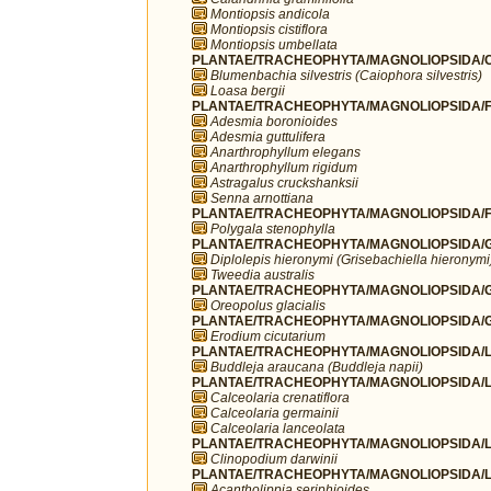
Montiopsis andicola
Montiopsis cistiflora
Montiopsis umbellata
PLANTAE/TRACHEOPHYTA/MAGNOLIOPSIDA/C
Blumenbachia silvestris (Caiophora silvestris)
Loasa bergii
PLANTAE/TRACHEOPHYTA/MAGNOLIOPSIDA/F
Adesmia boronioides
Adesmia guttulifera
Anarthrophyllum elegans
Anarthrophyllum rigidum
Astragalus cruckshanksii
Senna arnottiana
PLANTAE/TRACHEOPHYTA/MAGNOLIOPSIDA/FA
Polygala stenophylla
PLANTAE/TRACHEOPHYTA/MAGNOLIOPSIDA/G
Diplolepis hieronymi (Grisebachiella hieronymi
Tweedia australis
PLANTAE/TRACHEOPHYTA/MAGNOLIOPSIDA/G
Oreopolus glacialis
PLANTAE/TRACHEOPHYTA/MAGNOLIOPSIDA/G
Erodium cicutarium
PLANTAE/TRACHEOPHYTA/MAGNOLIOPSIDA/LA
Buddleja araucana (Buddleja napii)
PLANTAE/TRACHEOPHYTA/MAGNOLIOPSIDA/LA
Calceolaria crenatiflora
Calceolaria germainii
Calceolaria lanceolata
PLANTAE/TRACHEOPHYTA/MAGNOLIOPSIDA/L
Clinopodium darwinii
PLANTAE/TRACHEOPHYTA/MAGNOLIOPSIDA/L
Acantholippia seriphioides