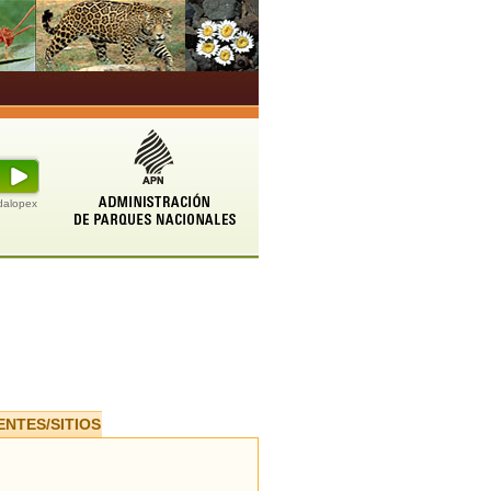
udalopex
ENTES/SITIOS