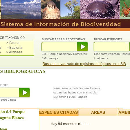
BUSCAR AREAS PROTEGIDAS
BUSCAR ESPECIES
> Fauna
s
> Bacteria
a
> Archaea
Ejs.: Parque nacional / Corrientes
Ejs.: zorro colorado / pse
/ Mburucuya
/ culpaeus
Buscador avanzado de registros biológicos en el SIB
S BIBLIOGRAFICAS
UENTE
Para criterios múltiples simultáneos,
separe las frases con el símbolo |
Ej.: dimitri | 1964 | anales
/ 1995 / flora
ión del Parque
ESPECIES CITADAS
AREAS
AMBI
Laguna Blanca.
Hay 94 especies citadas
Ivan