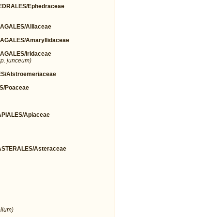
DRALES/Ephedraceae
GALES/Alliaceae
GALES/Amaryllidaceae
GALES/Iridaceae
p. junceum)
/Alstroemeriaceae
S/Poaceae
IALES/Apiaceae
STERALES/Asteraceae
lium)