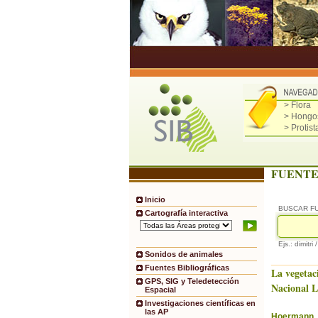
> Flora
> Hongo
> Protist
FUENTE
Inicio
BUSCAR F
Cartografía interactiva
Ejs.: dimitri 
Sonidos de animales
Fuentes Bibliográficas
La vegetac
GPS, SIG y Teledetección
Nacional 
Espacial
Investigaciones científicas en
las AP
Hoermann, 