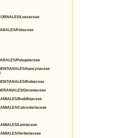
ORNALES/Loasaceae
ABALES/Fabaceae
BALES/Polygalaceae
ENTIANALES/Apocynaceae
)
ENTIANALES/Rubiaceae
ERANIALES/Geraniaceae
MIALES/Buddlejaceae
MIALES/Calceolariaceae
AMIALES/Lamiaceae
AMIALES/Verbenaceae