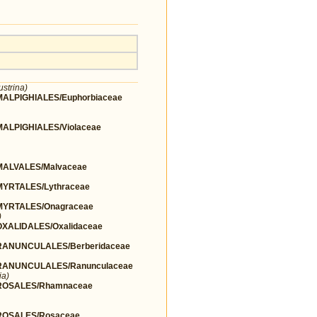
ustrina)
LPIGHIALES/Euphorbiaceae
LPIGHIALES/Violaceae
ALVALES/Malvaceae
YRTALES/Lythraceae
YRTALES/Onagraceae
)
ALIDALES/Oxalidaceae
ANUNCULALES/Berberidaceae
ANUNCULALES/Ranunculaceae
ia)
ROSALES/Rhamnaceae
OSALES/Rosaceae