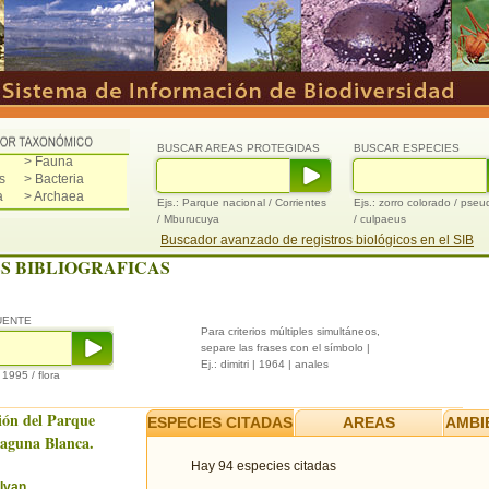
BUSCAR AREAS PROTEGIDAS
BUSCAR ESPECIES
> Fauna
s
> Bacteria
a
> Archaea
Ejs.: Parque nacional / Corrientes
Ejs.: zorro colorado / pse
/ Mburucuya
/ culpaeus
Buscador avanzado de registros biológicos en el SIB
S BIBLIOGRAFICAS
UENTE
Para criterios múltiples simultáneos,
separe las frases con el símbolo |
Ej.: dimitri | 1964 | anales
/ 1995 / flora
ión del Parque
ESPECIES CITADAS
AREAS
AMBI
Laguna Blanca.
Hay 94 especies citadas
Ivan