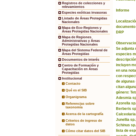
Registros de colecciones y
relevamientos
Informe
Especies exóticas invasoras
Listado de Áreas Protegidas
Localización
Nacionales
documento 
Mapa de Eco-Regiones y
Áreas Protegidas Nacionales
DRP
Mapa de Regiones
Administrativas y Áreas
Observacio
Protegidas Nacionales
Se adjunta 
Mapa del Sistema Federal de
especies m
Áreas Protegidas
descripción
Documentos de interés
incluyen m
Centro de Formación y
Capacitación en Áreas
en una nota
Protegidas
con respect
Institucional
de algunas 
Contacto
citan algun
Qué es el SIB
género: Tet
Organigrama
Adesmia sp.
Azorella sp
Referencias sobre
taxonomía
Berberis sp
Calceolaria
Acerca de la cartografía
Junellia sp
Criterios de ingreso de
datos
Schinus sp.
lista de es
Cómo citar datos del SIB