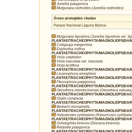
Junellia patagonica
Mulguraea cedroides (Junellia cedroides)
Áreas protegidas citadas
Parque Nacional Laguna Blanca
Mulguraea ligustrina (Junellia ligustrina var. lig
PLANTAE/TRACHEOPHYTA/MAGNOLIOPSIDA/MA
Colliguaja integerrima
Euphorbia collina
PLANTAE/TRACHEOPHYTA/MAGNOLIOPSIDA/MA
Viola cotyledon
Viola maculata var. maculata
Viola tectiflora
PLANTAE/TRACHEOPHYTA/MAGNOLIOPSIDA/M
Lecanophora ameghinoi
PLANTAE/TRACHEOPHYTA/MAGNOLIOPSIDA/M
Pleurophora patagonica
PLANTAE/TRACHEOPHYTA/MAGNOLIOPSIDA/M
Oenothera mendocinensis (Oenothera odorata
PLANTAE/TRACHEOPHYTA/MAGNOLIOPSIDA/OX
Oxalis compacta
PLANTAE/TRACHEOPHYTA/MAGNOLIOPSIDA/R
Berberis microphylla
PLANTAE/TRACHEOPHYTA/MAGNOLIOPSIDA/R
Halerpestes cymbalaria (Ranunculus cymbalar
PLANTAE/TRACHEOPHYTA/MAGNOLIOPSIDA/
Ochetophila trinervis (Discaria trinervis)
Retanilla patagonica
PLANTAE/TRACHEOPHYTA/MAGNOLIOPSIDA/R