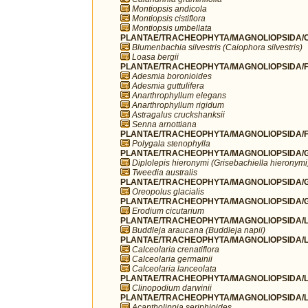
Montiopsis andicola
Montiopsis cistiflora
Montiopsis umbellata
PLANTAE/TRACHEOPHYTA/MAGNOLIOPSIDA/C
Blumenbachia silvestris (Caiophora silvestris)
Loasa bergii
PLANTAE/TRACHEOPHYTA/MAGNOLIOPSIDA/F
Adesmia boronioides
Adesmia guttulifera
Anarthrophyllum elegans
Anarthrophyllum rigidum
Astragalus cruckshanksii
Senna arnottiana
PLANTAE/TRACHEOPHYTA/MAGNOLIOPSIDA/FA
Polygala stenophylla
PLANTAE/TRACHEOPHYTA/MAGNOLIOPSIDA/G
Diplolepis hieronymi (Grisebachiella hieronymi
Tweedia australis
PLANTAE/TRACHEOPHYTA/MAGNOLIOPSIDA/G
Oreopolus glacialis
PLANTAE/TRACHEOPHYTA/MAGNOLIOPSIDA/G
Erodium cicutarium
PLANTAE/TRACHEOPHYTA/MAGNOLIOPSIDA/LA
Buddleja araucana (Buddleja napii)
PLANTAE/TRACHEOPHYTA/MAGNOLIOPSIDA/LA
Calceolaria crenatiflora
Calceolaria germainii
Calceolaria lanceolata
PLANTAE/TRACHEOPHYTA/MAGNOLIOPSIDA/L
Clinopodium darwinii
PLANTAE/TRACHEOPHYTA/MAGNOLIOPSIDA/L
Acantholippia seriphioides