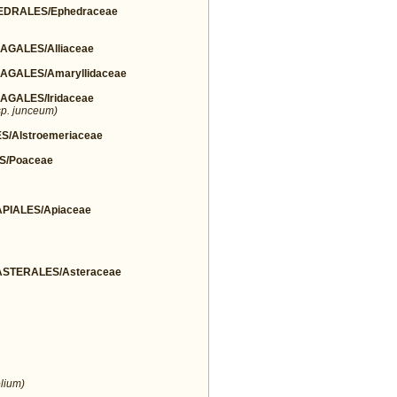
DRALES/Ephedraceae
GALES/Alliaceae
GALES/Amaryllidaceae
GALES/Iridaceae
p. junceum)
/Alstroemeriaceae
S/Poaceae
IALES/Apiaceae
STERALES/Asteraceae
lium)