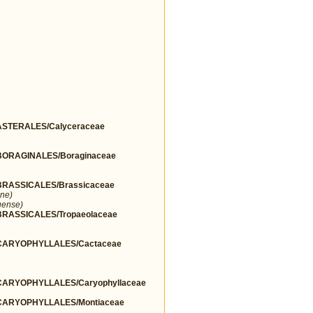
STERALES/Calyceraceae
ORAGINALES/Boraginaceae
RASSICALES/Brassicaceae
ne)
uense)
ASSICALES/Tropaeolaceae
ARYOPHYLLALES/Cactaceae
ARYOPHYLLALES/Caryophyllaceae
ARYOPHYLLALES/Montiaceae