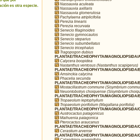
o que por
Nassauvia aculeata
ción es otra especie.
Nassauvia axillaris
Nassauvia glomerulosa
Pachylaena atriplicifolia
Perezia linearis
Perezia recurvata
Senecio filaginoides
Senecio gymnocaulos
Senecio steparius
Senecio subumbellatus
Senecio tricephalus
Tragopogon dubius
PLANTAE/TRACHEOPHYTA/MAGNOLIOPSIDA/A
Calycera boopidea
Nastanthus ventosus (Nastanthus scapigerus)
PLANTAE/TRACHEOPHYTA/MAGNOLIOPSIDA/B
Amsinckia calycina
Phacelia secunda
PLANTAE/TRACHEOPHYTA/MAGNOLIOPSIDA/B
Mostacillastrum commune (Sisymbrium commu
Neuontobotrys choiquense (Sisymbrium choiq
PLANTAE/TRACHEOPHYTA/MAGNOLIOPSIDA/BR
Tropaeolum leptophyllum
Tropaeolum porifolium (Magallana porifolia)
PLANTAE/TRACHEOPHYTA/MAGNOLIOPSIDA/C
Austrocactus patagonicus
Maihuenia patagonica
Pterocactus araucanus
PLANTAE/TRACHEOPHYTA/MAGNOLIOPSIDA/C
Cerastium arvense
PLANTAE/TRACHEOPHYTA/MAGNOLIOPSIDA/C
Calandrinia graminifolia