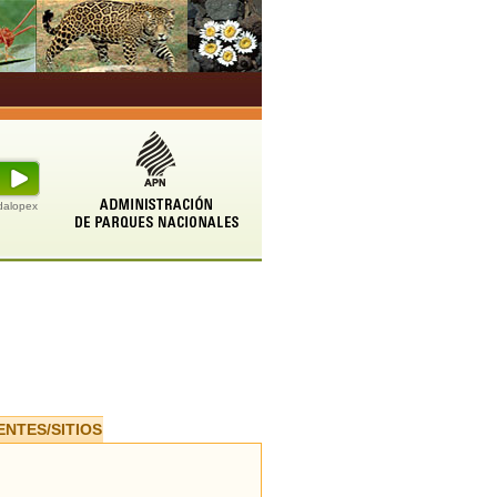
udalopex
ENTES/SITIOS