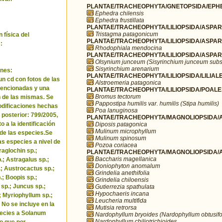
PLANTAE/TRACHEOPHYTA/GNETOPSIDA/EPHE
Ephedra chilensis
Ephedra frustillata
PLANTAE/TRACHEOPHYTA/LILIOPSIDA/ASPARA
Tristagma patagonicum
 física del
PLANTAE/TRACHEOPHYTA/LILIOPSIDA/ASPARA
:
Rhodophiala mendocina
PLANTAE/TRACHEOPHYTA/LILIOPSIDA/ASPARA
Olsynium junceum (Sisyrinchium junceum subs
Sisyrinchium arenarium
nes:
PLANTAE/TRACHEOPHYTA/LILIOPSIDA/LILIALES
un cd con fotos de las
Alstroemeria patagonica
encionadas y una
PLANTAE/TRACHEOPHYTA/LILIOPSIDA/POALE
Bromus tectorum
 de las mismas. Se
Pappostipa humilis var. humilis (Stipa humilis)
odificaciones hechas
Poa lanuginosa
 posterior: 799/2005,
PLANTAE/TRACHEOPHYTA/MAGNOLIOPSIDA/AP
o a la identificación
Diposis patagonica
Mulinum microphyllum
de las especies.Se
Mulinum spinosum
as especies a nivel de
Pozoa coriacea
raglochin sp.;
PLANTAE/TRACHEOPHYTA/MAGNOLIOPSIDA/A
Baccharis magellanica
; Astragalus sp.;
Doniophyton anomalum
.; Austrocactus sp.;
Grindelia anethifolia
.; Boopis sp.;
Grindelia chiloensis
 sp.; Juncus sp.;
Gutierrezia spathulata
Hypochaeris incana
.; Myriophyllum sp.;
Leucheria multifida
 No se incluye en la
Mutisia retrorsa
pecies a Solanum
Nardophyllum bryoides (Nardophyllum obtusifo
Nardophyllum chiliotrichioides