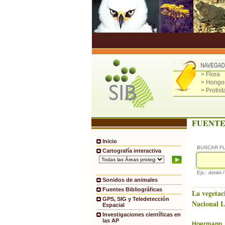
> Flora
> Hongo
> Protist
FUENTE
Inicio
BUSCAR F
Cartografía interactiva
Ejs.: dimitri 
Sonidos de animales
Fuentes Bibliográficas
La vegetac
GPS, SIG y Teledetección
Nacional 
Espacial
Investigaciones científicas en
las AP
Hoermann, 