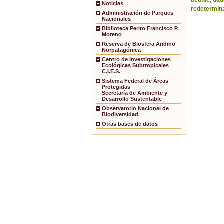
acaule, dad
Noticias
redetermina
Administración de Parques
Nacionales
Biblioteca Perito Francisco P.
Moreno
Reserva de Biosfera Andino
Norpatagónica
Centro de Investigaciones
Ecológicas Subtropicales
C.I.E.S.
Sistema Federal de Áreas
Protegidas
Secretaría de Ambiente y
Desarrollo Sustentable
Observatorio Nacional de
Biodiversidad
Otras bases de datos