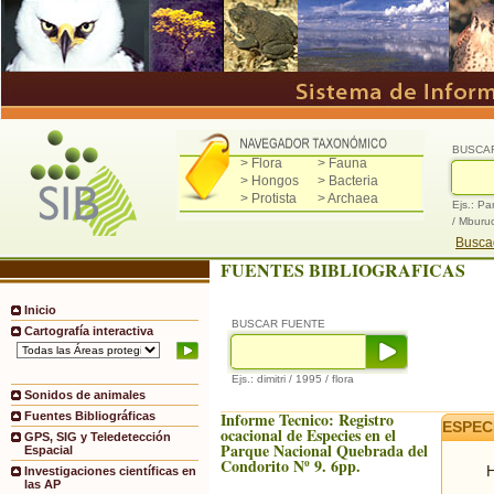
BUSCA
> Flora
> Fauna
> Hongos
> Bacteria
> Protista
> Archaea
Ejs.: Pa
/ Mburu
Buscad
FUENTES BIBLIOGRAFICAS
Inicio
BUSCAR FUENTE
Cartografía interactiva
Ejs.: dimitri / 1995 / flora
Sonidos de animales
Informe Tecnico: Registro
Fuentes Bibliográficas
ESPEC
ocacional de Especies en el
GPS, SIG y Teledetección
Parque Nacional Quebrada del
Espacial
Condorito Nº 9. 6pp.
H
Investigaciones científicas en
las AP