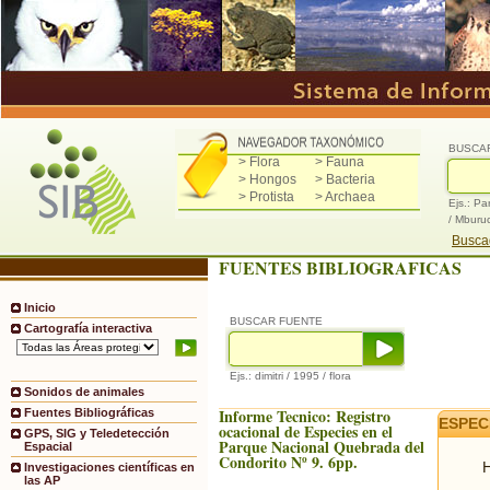
BUSCA
> Flora
> Fauna
> Hongos
> Bacteria
> Protista
> Archaea
Ejs.: Pa
/ Mburu
Buscad
FUENTES BIBLIOGRAFICAS
Inicio
BUSCAR FUENTE
Cartografía interactiva
Ejs.: dimitri / 1995 / flora
Sonidos de animales
Informe Tecnico: Registro
Fuentes Bibliográficas
ESPEC
ocacional de Especies en el
GPS, SIG y Teledetección
Parque Nacional Quebrada del
Espacial
Condorito Nº 9. 6pp.
H
Investigaciones científicas en
las AP