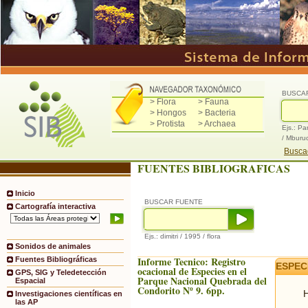
BUSCA
> Flora
> Fauna
> Hongos
> Bacteria
> Protista
> Archaea
Ejs.: Pa
/ Mburu
Buscad
FUENTES BIBLIOGRAFICAS
Inicio
BUSCAR FUENTE
Cartografía interactiva
Ejs.: dimitri / 1995 / flora
Sonidos de animales
Informe Tecnico: Registro
Fuentes Bibliográficas
ESPEC
ocacional de Especies en el
GPS, SIG y Teledetección
Parque Nacional Quebrada del
Espacial
Condorito Nº 9. 6pp.
H
Investigaciones científicas en
las AP